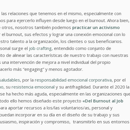
o, las relaciones que tenemos en el mismo, especialmente con
os para ejercerlo influyen desde luego en el burnout. Ahora bien,
de otros, nosotros también podemos
practicar un activismo
r el burnout, sus efectos y lograr una conexión emocional con lo
ro talento a la organización, los clientes o sus beneficiarios.
rsonal surge el
job crafting,
entendido como conjunto de
de alinear las características de nuestro trabajo con nuestras
s una intervención de mejora a nivel individual del propio
hacerlo más “engaging” y menos agotador.
saludables
, por la
responsabilidad emocional corporativa
, por el
mo
, su
resistencia emocional
y su antifragilidad. Durante el 2020 la
al se ha hecho más aguda, especialmente en las organizaciones qu
r todo ello hemos diseñado este proyecto
«Del Burnout al Job
ara aportar recursos a los/las voluntarios/as, personal y
puedan incorporar en su día en el diseño de su trabajo y sus
usiasmo, inspiración y compromiso, transmitirlo en sus entornos