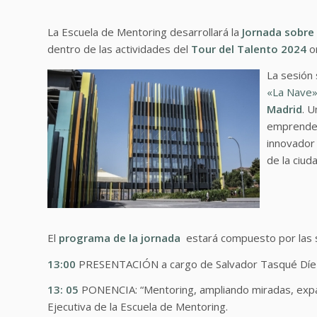
La Escuela de Mentoring desarrollará la
Jornada sobre
dentro de las actividades del
Tour del Talento
2024
o
La sesión 
«La Nave»
Madrid
. U
emprendedo
innovador 
de la ciud
El
programa de la jornada
estará compuesto por las s
13:00
PRESENTACIÓN a cargo de Salvador Tasqué Díez, 
13: 05
PONENCIA: “Mentoring, ampliando miradas, expan
Ejecutiva de la Escuela de Mentoring.