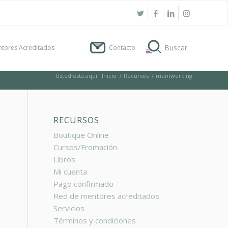
tores Acreditados
Contacto
Usted está aquí:
Inicio
/
Recursos
/
mentworking
RECURSOS
Boutique Online
Cursos/Fromación
Libros
Mi cuenta
Pago confirmado
Red de mentores acreditados
Servicios
Términos y condiciones