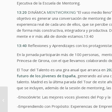
Ejecutiva de la Escuela de Mentoring.
13:20
DINÁMICA
MENTWORKING
“El vaso medio lleno”
objetivo es generar una conversación de mentoring de
experiencia real de cada uno de ellos, que se percibe 
de forma más constructiva, integradora y productiva. D
mente e ir más allá de donde estamos.13:40
13:40
Reflexiones y Aprendizajes con los protagonista
En la jornada participarán más de 100 personas, ment
Princesa de Girona, con el que llevamos colaborando d
El Tour del Talento es una gira anual que arranca en
20
futuro de los jóvenes de España
, generando así una 
talento. Madrid es la última parada del Tour de este a
que se incluyen, además de la sesión de mentoring, las 
7 de Mayo
-EmociónArte: Las mejores voces jóvenes del Pop y la Lí
Conferencia
“Mentoring, ampliando
-Emprendiendo con Propósito: Experiencias de Empren
miradas, expandiendo