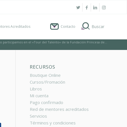
tores Acreditados
Contacto
o participamos en el «Tour del Talento» de la Fundación Princesa de...
RECURSOS
Boutique Online
Cursos/Fromación
Libros
Mi cuenta
Pago confirmado
Red de mentores acreditados
Servicios
Términos y condiciones