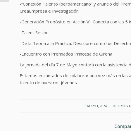
fronteras”...
-“Conexión Talento Iberoamericano” y anuncio del Premi
CreaEmpresa e Investigación
-Generación Propósito en Acción(a): Conecta con las 5 ini
-Talent Sesión
-De la Teoría a la Práctica: Descubre cómo tus Derech
-Encuentro con Premiados Princesa de Girona
La jornada del día 7 de Mayo contará con la asistencia d
Estamos encantados de colaborar una vez más en las ac
talento de nuestros jóvenes.
/
/
3 MAYO, 2024
0 COMENT
Compar