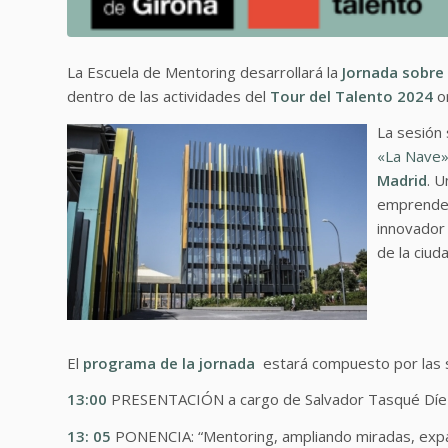
La Escuela de Mentoring desarrollará la
Jornada sobre
dentro de las actividades del
Tour del Talento
2024
o
La sesión 
«La Nave»
Madrid
. U
emprendedo
innovador 
de la ciud
El
programa de la jornada
estará compuesto por las s
13:00
PRESENTACIÓN a cargo de Salvador Tasqué Díez, 
13: 05
PONENCIA: “Mentoring, ampliando miradas, expan