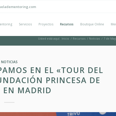
ueladementoring.com
entoring
Servicios
Proyectos
Recursos
Boutique Online
Men
Usted está aquí:
Inicio
/
Recursos
/
Noticias
/
7 de May
NOTICIAS
PAMOS EN EL «TOUR DEL
UNDACIÓN PRINCESA DE
 EN MADRID