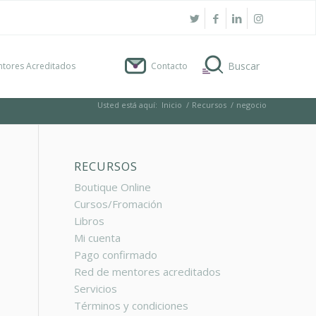
tores Acreditados
Contacto
Usted está aquí:
Inicio
/
Recursos
/
negocio
RECURSOS
Boutique Online
Cursos/Fromación
Libros
Mi cuenta
Pago confirmado
Red de mentores acreditados
Servicios
Términos y condiciones