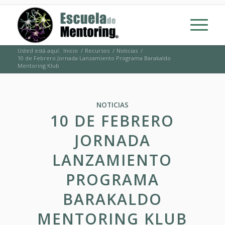
Usted está aquí:
Inicio
/
Recursos
/
Noticias
/
10 de Febrero Jornada Lanzamiento Programa Barakaldo
Mentoring Klub
NOTICIAS
10 DE FEBRERO
JORNADA
LANZAMIENTO
PROGRAMA
BARAKALDO
MENTORING KLUB