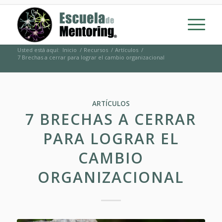
Usted está aquí:
Inicio
/
Recursos
/
Artículos
/
7 Brechas a cerrar para lograr el cambio organizacional
ARTÍCULOS
7 BRECHAS A CERRAR
PARA LOGRAR EL
CAMBIO
ORGANIZACIONAL