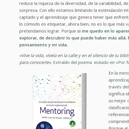
reduce la riqueza de la diversidad, de la variabilidad, d
sorpresa. Con ello estamos limitando la estimulación in
captado y el aprendizaje que genera tener que enfrentar
lo cómodo es etiquetar, ahora bien, no es lo que más val
pretendamos lograr. Porque
si me quedo en lo apare
explorar, de descubrir lo que puede haber más allá.
pensamiento y mi vida.
«Vive la vida, vívela en la calle y en el silencio de tu bi
para conocerte»
.
Extraído del poema incluido en «Por f
En la
meto
aprendizaj
través del
significa 
su mejor 
clasificac
referenci
comprende
Porque al 