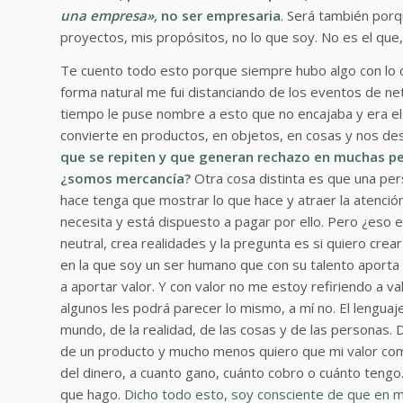
una empresa»,
no ser empresaria
. Será también porq
proyectos, mis propósitos, no lo que soy. No es el que,
Te cuento todo esto porque siempre hubo algo con lo 
forma natural me fui distanciando de los eventos de ne
tiempo le puse nombre a esto que no encajaba y era e
convierte en productos, en objetos, en cosas y nos d
que se repiten y que generan rechazo en muchas pe
¿somos mercancía?
Otra cosa distinta es que una per
hace tenga que mostrar lo que hace y atraer la atención
necesita y está dispuesto a pagar por ello. Pero ¿eso 
neutral, crea realidades y la pregunta es si quiero cre
en la que soy un ser humano que con su talento aporta u
a aportar valor. Y con valor no me estoy refiriendo a v
algunos les podrá parecer lo mismo, a mí no. El lenguaje
mundo, de la realidad, de las cosas y de las personas.
de un producto y mucho menos quiero que mi valor com
del dinero, a cuanto gano, cuánto cobro o cuánto tengo
que hago.
Dicho todo esto, soy consciente de que en 