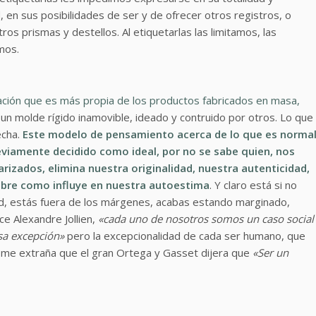
, en sus posibilidades de ser y de ofrecer otros registros, o
ros prismas y destellos. Al etiquetarlas las limitamos, las
mos.
ación que es más propia de los productos fabricados en masa,
 un molde rígido inamovible, ideado y contruido por otros. Lo que
echa.
Este modelo de pensamiento acerca de lo que es norma
eviamente decidido como ideal, por no se sabe quien, nos
rizados, elimina nuestra originalidad, nuestra autenticidad,
sobre como influye en nuestra autoestima
. Y claro está si no
ad, estás fuera de los márgenes, acabas estando marginado,
ce Alexandre Jollien,
«cada uno de nosotros somos un caso social
osa excepción»
pero la excepcionalidad de cada ser humano, que
 me extraña que el gran Ortega y Gasset dijera que
«Ser un