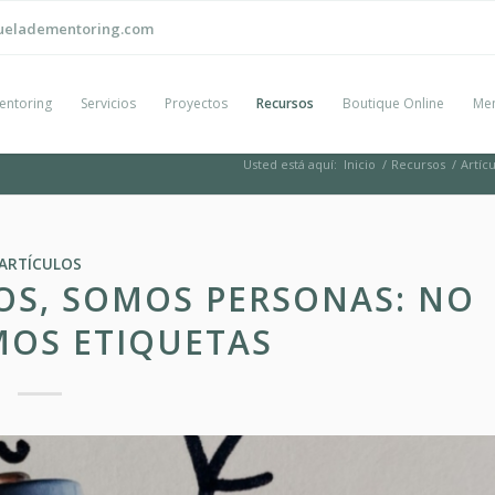
ueladementoring.com
entoring
Servicios
Proyectos
Recursos
Boutique Online
Men
Usted está aquí:
Inicio
/
Recursos
/
Artíc
ARTÍCULOS
S, SOMOS PERSONAS: NO
MOS ETIQUETAS