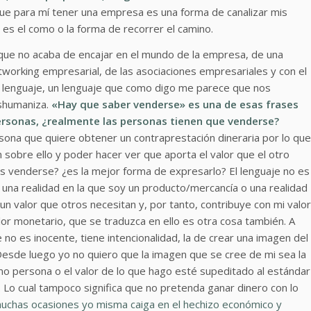
ue para mí tener una empresa es una forma de canalizar mis
 es el como o la forma de recorrer el camino.
que no acaba de encajar en el mundo de la empresa, de una
tworking empresarial, de las asociaciones empresariales y con el
l lenguaje, un lenguaje que como digo me parece que nos
eshumaniza.
«Hay que saber venderse» es una de esas frases
rsonas, ¿realmente las personas tienen que venderse?
sona que quiere obtener un contraprestación dineraria por lo que
 sobre ello y poder hacer ver que aporta el valor que el otro
es venderse? ¿es la mejor forma de expresarlo? El lenguaje no es
ar una realidad en la que soy un producto/mercancía o una realidad
n valor que otros necesitan y, por tanto, contribuye con mi valor
alor monetario, que se traduzca en ello es otra cosa también. A
 no es inocente, tiene intencionalidad, la de crear una imagen del
 Desde luego yo no quiero que la imagen que se cree de mi sea la
o persona o el valor de lo que hago esté supeditado al estándar
. Lo cual tampoco significa que no pretenda ganar dinero con lo
muchas ocasiones yo misma caiga en el hechizo económico y