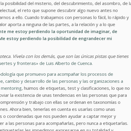
e la posibilidad del misterio, del descubrimiento, del asombro, de l
telectual, el reto que supone descubrir algo nuevo antes no
nos a ello. Cuando trabajamos con personas lo fácil, lo rápido y
or aporta a ninguna de las partes, a la relación y a lo que
nte me estoy perdiendo la oportunidad de imaginar, de
 Me estoy perdiendo la posibilidad de engrandecer mi
blioteca. Vívela con los demás, que son las únicas pistas que tienes
uertes y fronteras» de Luis Alberto de Cuenca.
dología que promuevo para acompañar los procesos de
e, cambio y desarrollo de las personas y las organizaciones a
 mentoring,
huimos de etiquetas, test y clasificaciones, lo que no
obviar la existencia de unas tendencias en las personas que para
comprensión y trabajo con ellas se ordenan en taxonomías o
iones. Ahora bien, tenerlas en cuenta es usarlas como unas
as o coordenadas que nos pueden ayudar a captar mejor y
r a las personas para acompañarlas, pero nunca a etiquetarlas.
etiquetarlas les impedimos expresarse en su totalidad y