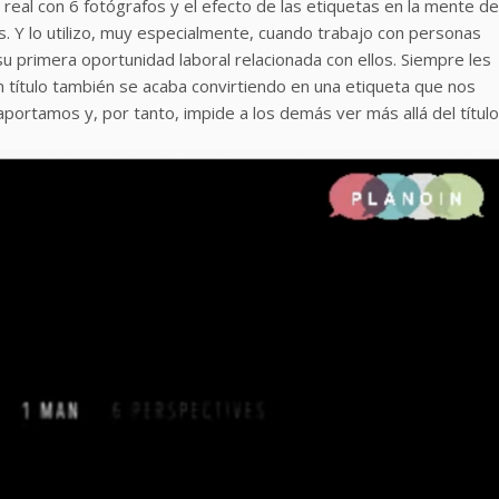
real con 6 fotógrafos y el efecto de las etiquetas en la mente de
. Y lo utilizo, muy especialmente, cuando trabajo con personas
u primera oportunidad laboral relacionada con ellos. Siempre les
 título también se acaba convirtiendo en una etiqueta que nos
rtamos y, por tanto, impide a los demás ver más allá del título