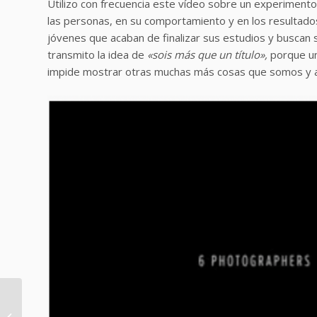
Utilizo con frecuencia este vídeo sobre un experimento 
las personas, en su comportamiento y en los resultados
jóvenes que acaban de finalizar sus estudios y buscan s
transmito la idea de
«sois más que un título»,
porque un
impide mostrar otras muchas más cosas que somos y apo
Programa Skills On con
Deusto Alumni: