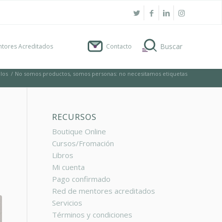
tores Acreditados
Contacto
ulos
/
No somos productos, somos personas: no necesitamos etiquetas
RECURSOS
Boutique Online
Cursos/Fromación
Libros
Mi cuenta
Pago confirmado
Red de mentores acreditados
Servicios
Términos y condiciones