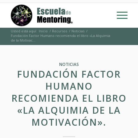
Usted está aquí:
Inicio
/
Recursos
/
Noticias
/
Fundación Factor Humano recomienda el libro «La Alquimia
de la Motivac...
NOTICIAS
FUNDACIÓN FACTOR
HUMANO
RECOMIENDA EL LIBRO
«LA ALQUIMIA DE LA
MOTIVACIÓN».