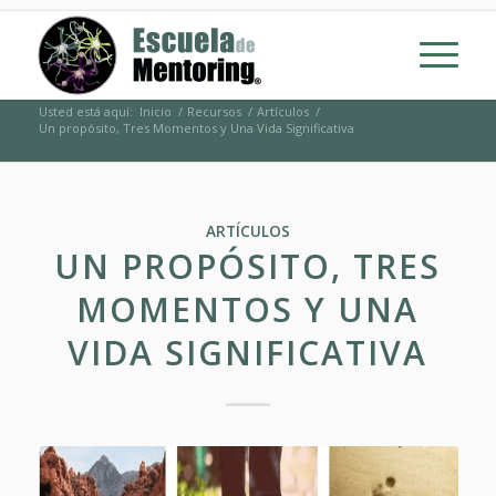
Usted está aquí:
Inicio
/
Recursos
/
Artículos
/
Un propósito, Tres Momentos y Una Vida Significativa
ARTÍCULOS
UN PROPÓSITO, TRES
MOMENTOS Y UNA
VIDA SIGNIFICATIVA