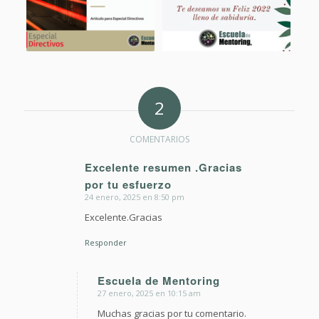
2
COMENTARIOS
Excelente resumen .Gracias
por tu esfuerzo
Dice:
24 enero, 2025 en 8:50 pm
Excelente.Gracias
Responder
Escuela de Mentoring
27 enero, 2025 en 10:15 am
Dice:
Muchas gracias por tu comentario.