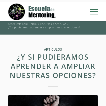
Usted está aquí:
Inicio
/
Recursos
/
Artículos
/
¿Y si pudieramos aprender a ampliar nuestras opciones?
ARTÍCULOS
¿Y SI PUDIERAMOS
APRENDER A AMPLIAR
NUESTRAS OPCIONES?