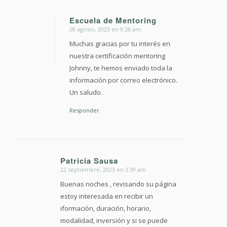
Escuela de Mentoring
28 agosto, 2023 en 9:28 am
Dice:
Muchas gracias por tu interés en
nuestra certificación mentoring
Johnny, te hemos enviado toda la
información por correo electrónico.
Un saludo.
Responder
Patricia Sausa
22 septiembre, 2023 en 3:39 am
Dice:
Buenas noches , revisando su página
estoy interesada en recibir un
iformación, duración, horario,
modalidad, inversión y si se puede