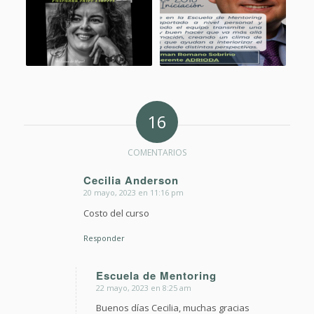
16
COMENTARIOS
Cecilia Anderson
20 mayo, 2023 en 11:16 pm
Dice:
Costo del curso
Responder
Escuela de Mentoring
22 mayo, 2023 en 8:25 am
Dice:
Buenos días Cecilia, muchas gracias