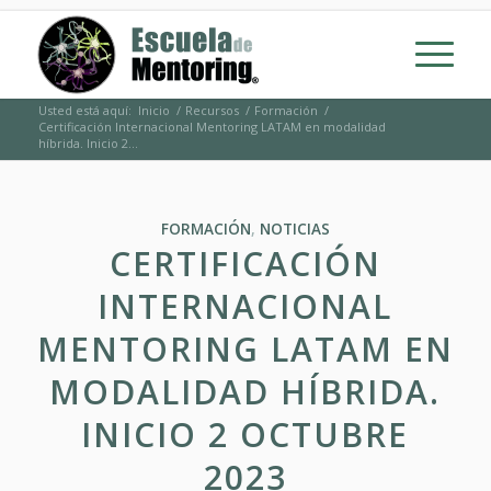
Usted está aquí:
Inicio
/
Recursos
/
Formación
/
Certificación Internacional Mentoring LATAM en modalidad
híbrida. Inicio 2...
FORMACIÓN
,
NOTICIAS
CERTIFICACIÓN
INTERNACIONAL
MENTORING LATAM EN
MODALIDAD HÍBRIDA.
INICIO 2 OCTUBRE
2023