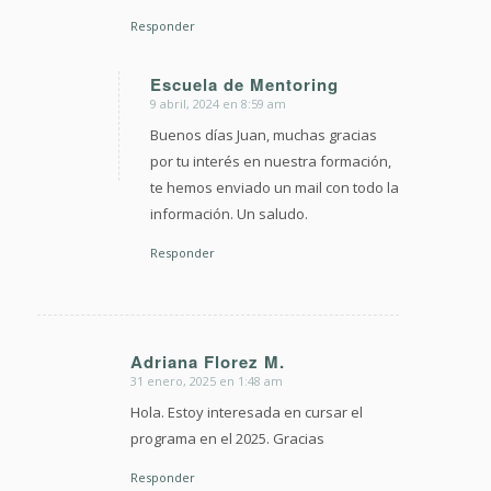
Responder
Escuela de Mentoring
9 abril, 2024 en 8:59 am
Dice:
Buenos días Juan, muchas gracias
por tu interés en nuestra formación,
te hemos enviado un mail con todo la
información. Un saludo.
Responder
Adriana Florez M.
31 enero, 2025 en 1:48 am
Dice:
Hola. Estoy interesada en cursar el
programa en el 2025. Gracias
Responder