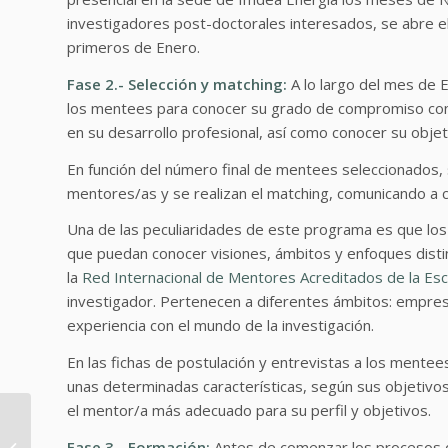
investigadores post-doctorales interesados, se abre e
primeros de Enero.
Fase 2.- Selección y matching:
A lo largo del mes de E
los mentees para conocer su grado de compromiso con 
en su desarrollo profesional, así como conocer su obje
En función del número final de mentees seleccionados, s
mentores/as y se realizan el matching, comunicando a
Una de las peculiaridades de este programa es que los
que puedan conocer visiones, ámbitos y enfoques distin
la
Red Internacional de Mentores Acreditados de la Es
investigador. Pertenecen a diferentes ámbitos: empresa
experiencia con el mundo de la investigación.
En las fichas de postulación y entrevistas a los mente
unas determinadas características, según sus objetivo
el mentor/a más adecuado para su perfil y objetivos.
Acuerdo de
Colaboración con la
Fase 3.- Formación:
Antes de comenzar los procesos de