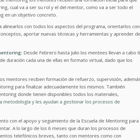
, cual va a ser su rol y el del mentor, como va a ser todo el
g en un objetivo concreto.
 alinearlos con todos los aspectos del programa, orientarlos con
 conceptos, aportar nuevas técnicas y herramientas y aprender d
mentoring:
Desde Febrero hasta Julio los mentees llevan a cabo 
e duración cada una de ellas en formato virtual, dado que los
 los mentores reciben formación de refuerzo, supervisión, ademá
entoring para finalizar adecuadamente los mismos. También
Mentoring donde tienen disponibles todos los materiales,
a metodología y les ayudan a gestionar los procesos de
o con el apoyo y seguimiento de la Escuela de Mentoring para
entar. A lo largo de los 6 meses que duran los procesos de
ientos telefónicos breves, tanto con mentores como con