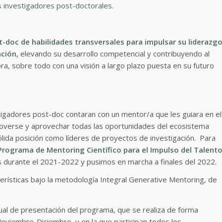
us investigadores post-doctorales.
t-doc de habilidades transversales para impulsar su liderazg
ación,
elevando su desarrollo competencial y contribuyendo al
ora, sobre todo con una visión a largo plazo puesta en su futuro
tigadores post-doc contaran con un mentor/a que les guiara en el
moverse y aprovechar todas las oportunidades del ecosistema
sólida posición como líderes de proyectos de investigación. Para
Programa de Mentoring Científico para el Impulso del Talent
 durante el 2021-2022 y pusimos en marcha a finales del 2022.
terísticas bajo la metodología Integral Generative Mentoring, de
al de presentación del programa, que se realiza de forma
oviembre-Diciembre, y en la que participan todos los