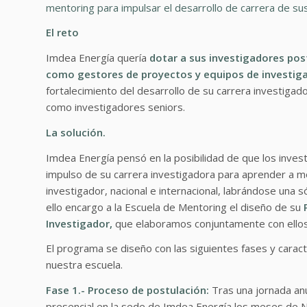
mentoring para impulsar el desarrollo de carrera de s
El reto
Imdea Energía quería
dotar a sus investigadores pos
como gestores de proyectos y equipos de investig
fortalecimiento del desarrollo de su carrera investigad
como investigadores seniors.
La solución.
Imdea Energía pensó en la posibilidad de que los inves
impulso de su carrera investigadora para aprender a 
investigador, nacional e internacional, labrándose una 
ello encargo a la Escuela de Mentoring el diseño de su
Investigador,
que elaboramos conjuntamente con ellos
El programa se diseño con las siguientes fases y carac
nuestra escuela.
Fase 1.- Proceso de postulación:
Tras una jornada anu
presencial en la sede de Imdea Energía los meses de N