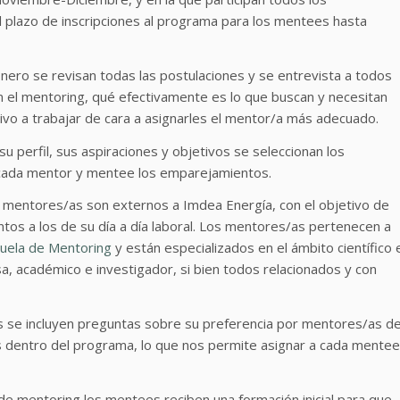
l plazo de inscripciones al programa para los mentees hasta
nero se revisan todas las postulaciones y se entrevista a todos
el mentoring, qué efectivamente es lo que buscan y necesitan
tivo a trabajar de cara a asignarles el mentor/a más adecuado.
u perfil, sus aspiraciones y objetivos se seleccionan los
 cada mentor y mentee los emparejamientos.
 mentores/as son externos a Imdea Energía, con el objetivo de
tos a los de su día a día laboral. Los mentores/as pertenecen a
cuela de Mentoring
y están especializados en el ámbito científico 
, académico e investigador, si bien todos relacionados y con
es se incluyen preguntas sobre su preferencia por mentores/as d
s dentro del programa, lo que nos permite asignar a cada mentee
 mentoring los mentees reciben una formación inicial para que