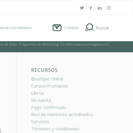
tores Acreditados
Contacto
so de Éxito: Programas de Mentoring Científico para Investigadores P...
RECURSOS
Boutique Online
Cursos/Fromación
Libros
Mi cuenta
Pago confirmado
Red de mentores acreditados
Servicios
Términos y condiciones