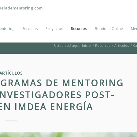
ueladementoring.com
entoring
Servicios
Proyectos
Recursos
Boutique Online
Men
Usted está aquí:
Inicio
/
Recursos
/
Artículos
/
Ca
ARTÍCULOS
ROGRAMAS DE MENTORING
INVESTIGADORES POST-
EN IMDEA ENERGÍA