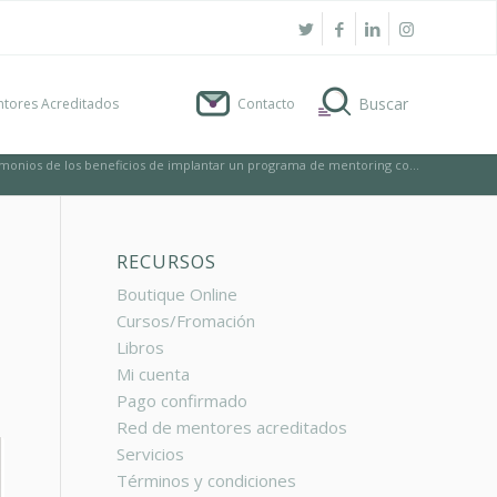
tores Acreditados
Contacto
monios de los beneficios de implantar un programa de mentoring co...
RECURSOS
Boutique Online
Cursos/Fromación
Libros
Mi cuenta
Pago confirmado
Red de mentores acreditados
Servicios
Términos y condiciones