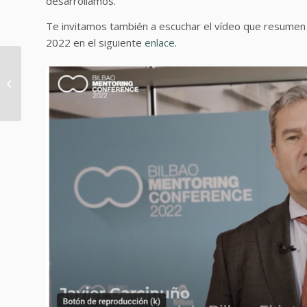
desarrollamos.
Te invitamos también a escuchar el vídeo que resumen 
2022 en el siguiente
enlace.
Testimonios sobre los
beneficios del
mentoring para
emprendedores y
negocio...