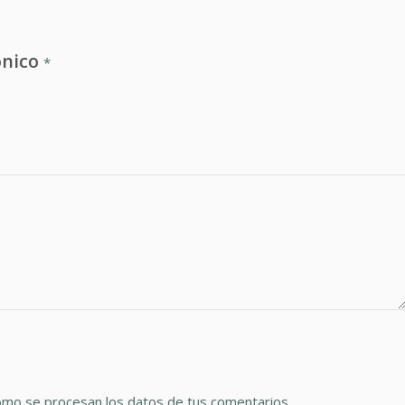
ónico
*
mo se procesan los datos de tus comentarios.