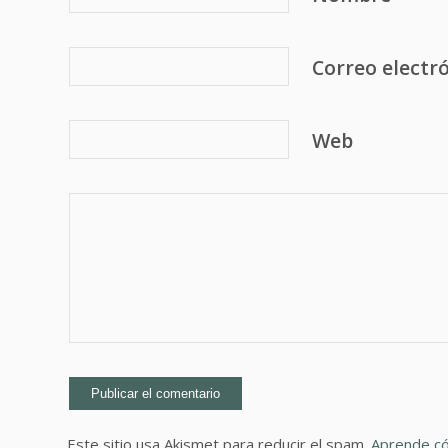
Correo electr
Web
Este sitio usa Akismet para reducir el spam.
Aprende có