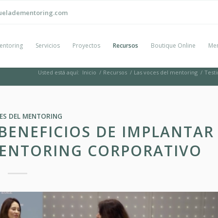
ueladementoring.com
entoring
Servicios
Proyectos
Recursos
Boutique Online
Men
Usted está aquí:
Inicio
/
Recursos
/
Las voces del mentoring
/
Testi
ES DEL MENTORING
BENEFICIOS DE IMPLANTAR
ENTORING CORPORATIVO