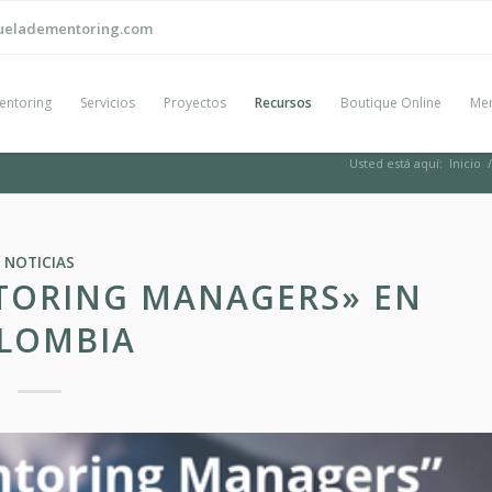
ueladementoring.com
entoring
Servicios
Proyectos
Recursos
Boutique Online
Men
Usted está aquí:
Inicio
/
NOTICIAS
TORING MANAGERS» EN
LOMBIA