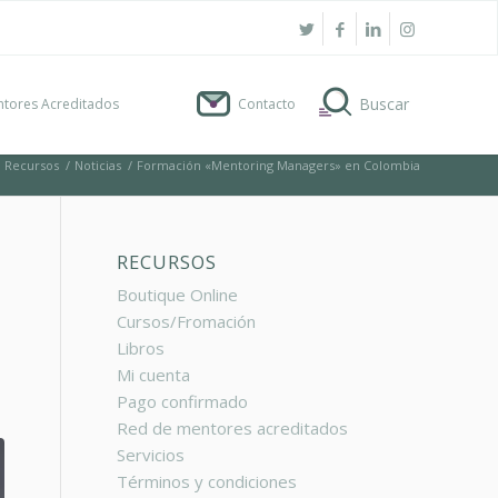
tores Acreditados
Contacto
Recursos
/
Noticias
/
Formación «Mentoring Managers» en Colombia
RECURSOS
Boutique Online
Cursos/Fromación
Libros
Mi cuenta
Pago confirmado
Red de mentores acreditados
Servicios
Términos y condiciones