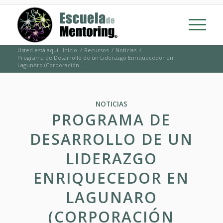
Usted está aquí:
Inicio
/
Recursos
/
Noticias
/
Programa de Desarrollo de un Liderazgo Enriquecedor en
LagunAro (Corporación ...
NOTICIAS
PROGRAMA DE
DESARROLLO DE UN
LIDERAZGO
ENRIQUECEDOR EN
LAGUNARO
(CORPORACIÓN