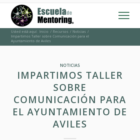
Usted está aquí:
Inicio
/
Recursos
/
Noticias
/
Impartimos Taller sobre Comunicación para el
Ayuntamiento de Aviles
NOTICIAS
IMPARTIMOS TALLER
SOBRE
COMUNICACIÓN PARA
EL AYUNTAMIENTO DE
AVILES