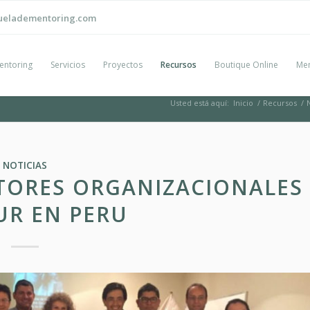
ueladementoring.com
entoring
Servicios
Proyectos
Recursos
Boutique Online
Men
Usted está aquí:
Inicio
/
Recursos
/
NOTICIAS
TORES ORGANIZACIONALES
UR EN PERU