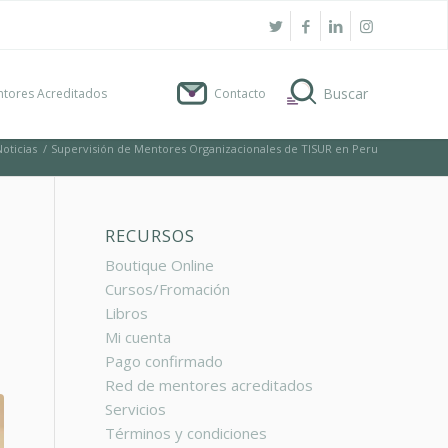
tores Acreditados
Contacto
Noticias
/
Supervisión de Mentores Organizacionales de TISUR en Peru
RECURSOS
Boutique Online
Cursos/Fromación
Libros
Mi cuenta
Pago confirmado
Red de mentores acreditados
Servicios
Términos y condiciones