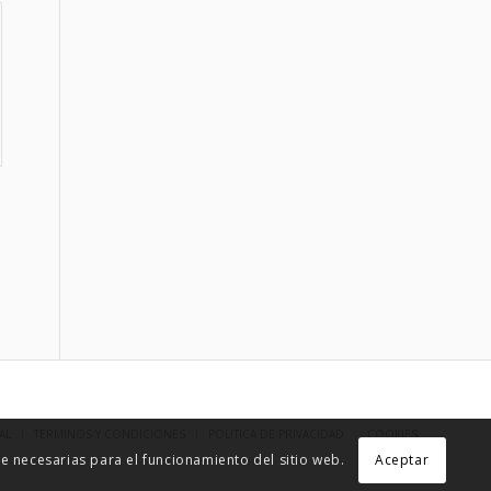
AL
TÉRMINOS Y CONDICIONES
POLÍTICA DE PRIVACIDAD
COOKIES
 necesarias para el funcionamiento del sitio web.
Aceptar