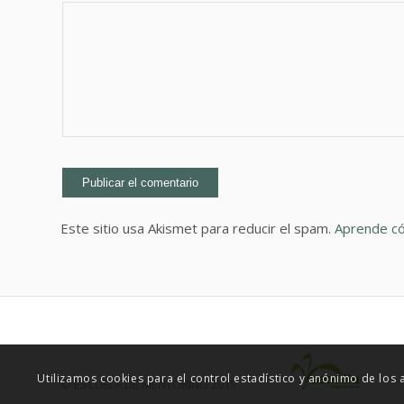
Este sitio usa Akismet para reducir el spam.
Aprende có
Utilizamos cookies para el control estadístico y anónimo de los
© ESCUELA DE MENTORING 2015