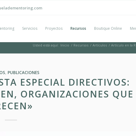
ueladementoring.com
entoring
Servicios
Proyectos
Recursos
Boutique Online
Men
Usted está aquí:
Inicio
/
Recursos
/
Artículos
/
Artículo en la 
LOS
,
PUBLICACIONES
STA ESPECIAL DIRECTIVOS:
DEN, ORGANIZACIONES QUE
RECEN»