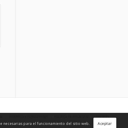
AL
TÉRMINOS Y CONDICIONES
POLÍTICA DE PRIVACIDAD
COOKIES
 necesarias para el funcionamiento del sitio web.
Aceptar