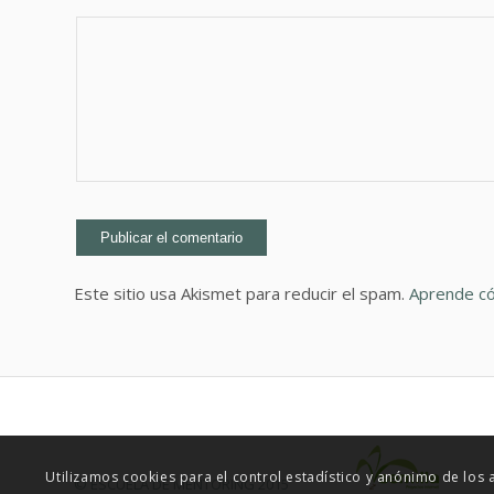
Este sitio usa Akismet para reducir el spam.
Aprende có
Utilizamos cookies para el control estadístico y anónimo de los
© ESCUELA DE MENTORING 2015