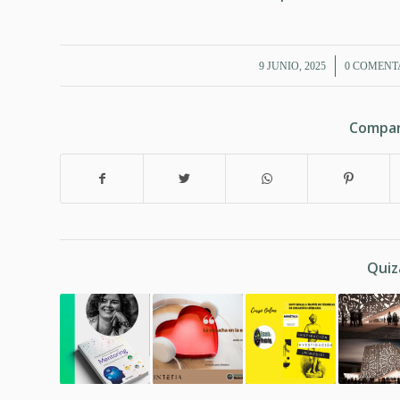
/
/
9 JUNIO, 2025
0 COMENT
Compar
Quiz