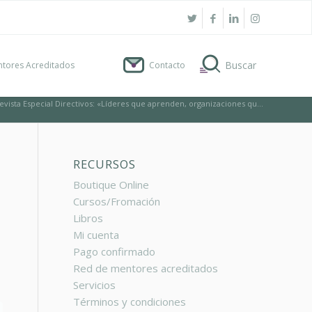
tores Acreditados
Contacto
Revista Especial Directivos: «Líderes que aprenden, organizaciones qu...
RECURSOS
Boutique Online
Cursos/Fromación
Libros
Mi cuenta
Pago confirmado
Red de mentores acreditados
Servicios
Términos y condiciones