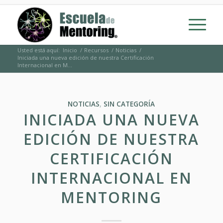
Usted está aquí:
Inicio
/
Recursos
/
Noticias
/
Iniciada una nueva edición de nuestra Certificación
Internacional en M...
NOTICIAS
,
SIN CATEGORÍA
INICIADA UNA NUEVA
EDICIÓN DE NUESTRA
CERTIFICACIÓN
INTERNACIONAL EN
MENTORING