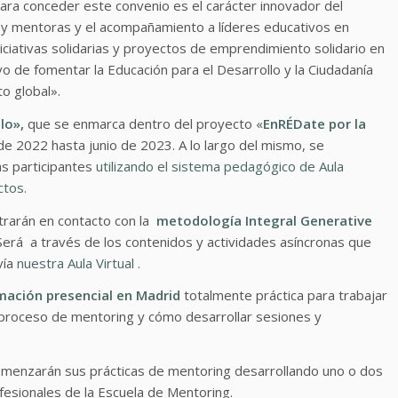
ara conceder este convenio es el carácter innovador del
 y mentoras y el acompañamiento a líderes educativos en
iciativas solidarias y proyectos de emprendimiento solidario en
vo de fomentar la Educación para el Desarrollo y la Ciudadanía
to global».
lo»,
que se enmarca dentro del proyecto «
EnRÉDate por la
de 2022 hasta junio de 2023. A lo largo del mismo, se
as participantes
utilizando el sistema pedagógico de Aula
ctos.
ntrarán en contacto con la
metodología Integral Generative
 Será a través de los contenidos y actividades asíncronas que
vía
nuestra Aula Virtual .
mación presencial en Madrid
totalmente práctica para trabajar
el proceso de mentoring y cómo desarrollar sesiones y
menzarán sus prácticas de mentoring desarrollando uno o dos
esionales de la Escuela de Mentoring.