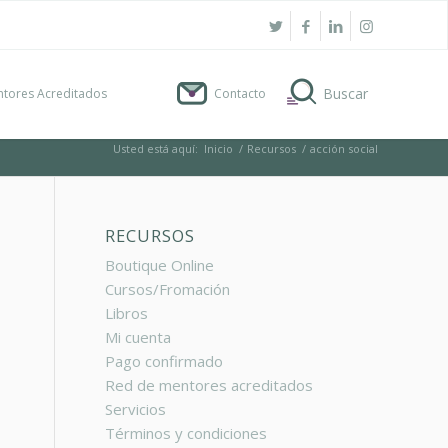
tores Acreditados
Contacto
Usted está aquí:
Inicio
/
Recursos
/
acción social
RECURSOS
Boutique Online
Cursos/Fromación
Libros
Mi cuenta
Pago confirmado
Red de mentores acreditados
Servicios
Términos y condiciones