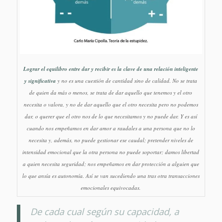
Lograr el equilibro entre dar y recibir es la clave de una relación inteligente
y significativa
y no es una cuestión de cantidad sino de calidad. No se trata
de quien da más o menos, se trata de dar aquello que tenemos y el otro
necesita o valora, y no de dar aquello que el otro necesita pero no podemos
dar, o querer que el otro nos de lo que necesitamos y no puede dar. Y es así
cuando nos empeñamos en dar amor a raudales a una persona que no lo
necesita y, además, no puede gestionar ese caudal; pretender niveles de
intensidad emocional que la otra persona no puede soportar; damos libertad
a quien necesita seguridad; nos empeñamos en dar protección a alguien que
lo que ansía es autonomía. Así se van sucediendo una tras otra transacciones
emocionales equivocadas.
De cada cual según su capacidad, a