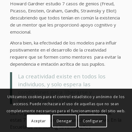
Howard Gardner estudio 7 casos de genios (Freud,
Picasso, Einstein, Graham, Gandhi, Stravinsky y Eliot)
descubriendo que todos tenían en común la existencia
de un mentor que les proporcionó apoyo cognitivo y
emocional.
Ahora bien, ka efectividad de los modelos para influir
positivamente en el desarrollo de la creatividad
requiere que se formen como mentores para evitar la
dependencia e imitación acrítica de sus pupilos.
La creatividad existe en todos los
individuos, y solo espera las
condiciones para liberarse y
Utilizamos cookies para el control estadístico y anónimo de los
expresarse. Carl Rogers.
accesos. Puede rechazara el uso de aquellas que no sean
completamente necesarias para el funcionamiento del sitio web.
Las organizaciones pueden aprender a activar
estas 7 palancas para crear un clima creativo. En la
Aceptar
Denegar
Configurar
Escuela de Mentoring llevamos años