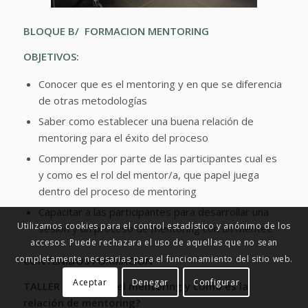
BLOQUE B/ FORMACION MENTORING
OBJETIVOS:
Conocer que es el mentoring y en que se diferencia
de otras metodologías
Saber como establecer una buena relación de
mentoring para el éxito del proceso
Comprender por parte de las participantes cual es
y como es el rol del mentor/a, que papel juega
dentro del proceso de mentoring
Capacitar a las participantes para desarrollar una
Utilizamos cookies para el control estadístico y anónimo de los
sesión y un proceso de mentoring con un mentee
accesos. Puede rechazara el uso de aquellas que no sean
completamente necesarias para el funcionamiento del sitio web.
CONTENIDOS FORMACION
Aceptar
Denegar
Configurar
TALLER I: ¿Qué es el mentoring y cómo es la
relación de mentoring?