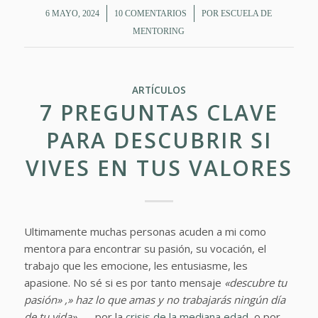
/
/
6 MAYO, 2024
10 COMENTARIOS
POR
ESCUELA DE
MENTORING
ARTÍCULOS
7 PREGUNTAS CLAVE
PARA DESCUBRIR SI
VIVES EN TUS VALORES
Ultimamente muchas personas acuden a mi como
mentora para encontrar su pasión, su vocación, el
trabajo que les emocione, les entusiasme, les
apasione. No sé si es por tanto mensaje
«descubre tu
pasión» ,» haz lo que amas y no trabajarás ningún día
de tu vida»
…. , por la
crisis de la mediana edad
, o por