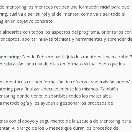
 mentoring los mentees reciben una formación inicial para que
, cual va a ser su rol y el del mentor, como va a ser todo el
g en un objetivo concreto.
a alinearlos con todos los aspectos del programa, orientarlos con
 conceptos, aportar nuevas técnicas y herramientas y aprender d
mentoring:
Desde Febrero hasta Julio los mentees llevan a cabo 
e duración cada una de ellas en formato virtual, dado que los
 los mentores reciben formación de refuerzo, supervisión, ademá
entoring para finalizar adecuadamente los mismos. También
Mentoring donde tienen disponibles todos los materiales,
a metodología y les ayudan a gestionar los procesos de
o con el apoyo y seguimiento de la Escuela de Mentoring para
entar. A lo largo de los 6 meses que duran los procesos de