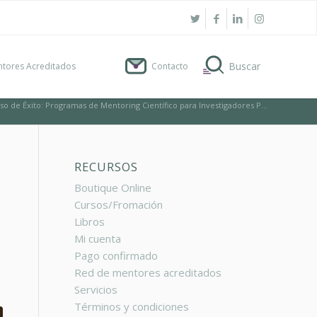
tores Acreditados
Contacto
so de Éxito: Programas de Mentoring Científico para Investigadores P...
RECURSOS
Boutique Online
Cursos/Fromación
Libros
Mi cuenta
Pago confirmado
Red de mentores acreditados
Servicios
Términos y condiciones