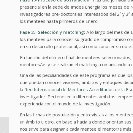
presencial en la sede de Imdea Energía los meses de N
investigadores pre-doctorales interesados del 2º y 3º a
los mentees hasta primeros de Enero.
Fase 2.- Selección y matching:
A lo largo del mes de E
los mentees para conocer su grado de compromiso con 
en su desarrollo profesional, así como conocer su obje
En función del número final de mentees seleccionados, s
mentores/as y se realizan el matching, comunicando a
Una de las peculiaridades de este programa es que los
que puedan conocer visiones, ámbitos y enfoques distin
la
Red Internacional de Mentores Acreditados de la Es
investigador. Pertenecen a diferentes ámbitos: empresa
experiencia con el mundo de la investigación.
En las fichas de postulación y entrevistas a los mente
un ámbito u otro, en base a hacia a donde orientan sus
nos sirve para asignar a cada mentee el mentor/a más a
Sueños y objetivos