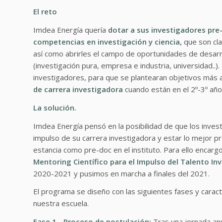
El reto
Imdea Energía quería
dotar a sus investigadores pre
competencias en investigación y ciencia,
que son cla
así como abrirles el campo de oportunidades de desarro
(investigación pura, empresa e industria, universidad..).
investigadores, para que se plantearan objetivos más a
de carrera investigadora
cuando están en el 2º-3º año 
La solución.
Imdea Energía pensó en la posibilidad de que los inves
impulso de su carrera investigadora y estar lo mejor p
estancia como pre-doc en el instituto. Para ello encarg
Mentoring Científico para el Impulso del Talento In
2020-2021 y pusimos en marcha a finales del 2021.
El programa se diseño con las siguientes fases y carac
nuestra escuela.
Fase 1.- Proceso de postulación:
Tras una jornada anu