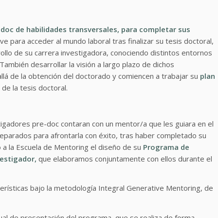
-doc de habilidades transversales, para completar sus
ve para acceder al mundo laboral tras finalizar su tesis doctoral,
llo de su carrera investigadora, conociendo distintos entornos
 También desarrollar la visión a largo plazo de dichos
llá de la obtención del doctorado y comiencen a trabajar su
plan
de la tesis doctoral.
tigadores pre-doc contaran con un mentor/a que les guiara en el
reparados para afrontarla con éxito, tras haber completado su
o a la Escuela de Mentoring el diseño de su
Programa de
vestigador,
que elaboramos conjuntamente con ellos durante el
terísticas bajo la metodología Integral Generative Mentoring, de
al de presentación del programa, que se realiza de forma