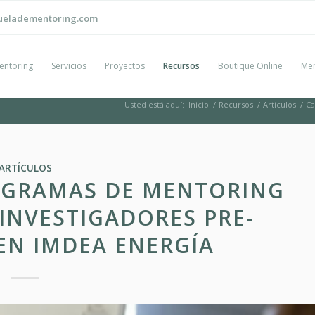
ueladementoring.com
entoring
Servicios
Proyectos
Recursos
Boutique Online
Men
Usted está aquí:
Inicio
/
Recursos
/
Artículos
/
Ca
ARTÍCULOS
ROGRAMAS DE MENTORING
 INVESTIGADORES PRE-
EN IMDEA ENERGÍA