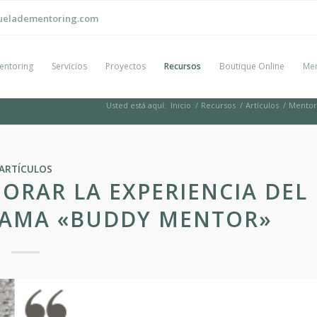
ueladementoring.com
entoring
Servicios
Proyectos
Recursos
Boutique Online
Men
Usted está aquí:
Inicio
/
Recursos
/
Artículos
/
Mentor
ARTÍCULOS
ORAR LA EXPERIENCIA DEL
RAMA «BUDDY MENTOR»