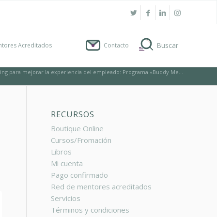
tores Acreditados
Contacto
ing para mejorar la experiencia del empleado: Programa «Buddy Me...
RECURSOS
Boutique Online
Cursos/Fromación
Libros
Mi cuenta
Pago confirmado
Red de mentores acreditados
Servicios
Términos y condiciones