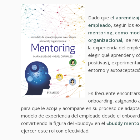
Dado que e
l aprendiza
empleado
, según los e
mentoring, como model
organizacional
,
se reve
la experiencia del emple
elegir qué aprender y c
positivas), experimentar
entorno y autoaceptación
Es frecuente encontrars
onboarding, asignando 
para que le acoja y acompañe en su proceso de adaptac
modelo de experiencia del empleado desde el onboardin
convirtiendo la figura del «buddy» en el
«buddy mento
ejercer este rol con efectividad.