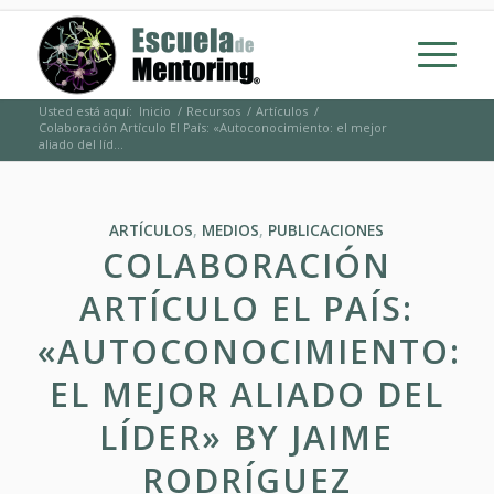
Usted está aquí:
Inicio
/
Recursos
/
Artículos
/
Colaboración Artículo El País: «Autoconocimiento: el mejor
aliado del líd...
ARTÍCULOS
,
MEDIOS
,
PUBLICACIONES
COLABORACIÓN
ARTÍCULO EL PAÍS:
«AUTOCONOCIMIENTO:
EL MEJOR ALIADO DEL
LÍDER» BY JAIME
RODRÍGUEZ