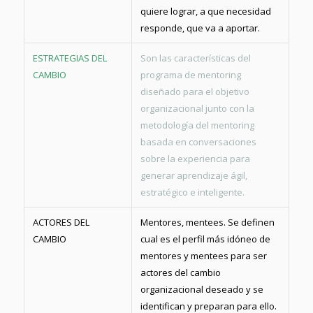
quiere lograr, a que necesidad
responde, que va a aportar.
ESTRATEGIAS DEL
Son las características del
CAMBIO
programa de mentoring
diseñado para el objetivo
organizacional junto con la
metodología del mentoring
basada en conversaciones
sobre la experiencia para
generar aprendizaje ágil,
estratégico e inteligente.
ACTORES DEL
Mentores, mentees. Se definen
CAMBIO
cual es el perfil más idóneo de
mentores y mentees para ser
actores del cambio
organizacional deseado y se
identifican y preparan para ello.