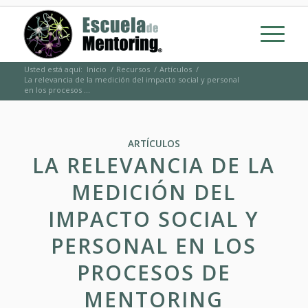
Usted está aquí:
Inicio
/
Recursos
/
Artículos
/
La relevancia de la medición del impacto social y personal
en los procesos ...
ARTÍCULOS
LA RELEVANCIA DE LA
MEDICIÓN DEL
IMPACTO SOCIAL Y
PERSONAL EN LOS
PROCESOS DE
MENTORING