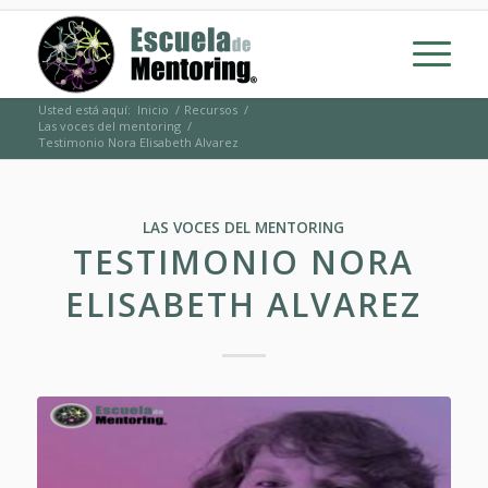
Usted está aquí:
Inicio
/
Recursos
/
Las voces del mentoring
/
Testimonio Nora Elisabeth Alvarez
LAS VOCES DEL MENTORING
TESTIMONIO NORA
ELISABETH ALVAREZ