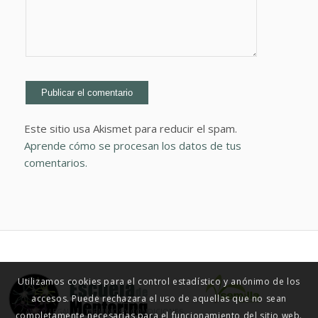
Este sitio usa Akismet para reducir el spam.
Aprende cómo se procesan los datos de tus
comentarios.
Utilizamos cookies para el control estadístico y anónimo de los
accesos. Puede rechazara el uso de aquellas que no sean
© ESCUELA DE MENTORING 2015
AVISO LEGAL
TÉRMINOS Y CONDICIONES
completamente necesarias para el funcionamiento del sitio web.