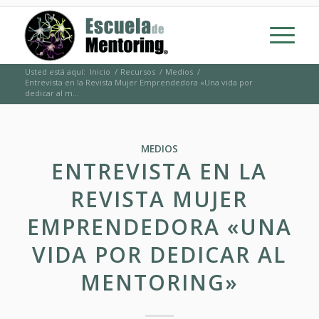
Usted está aquí:
Inicio
/
Recursos
/
Medios
/
Entrevista en la Revista Mujer Emprendedora «Una vida por
dedicar al m...
MEDIOS
ENTREVISTA EN LA
REVISTA MUJER
EMPRENDEDORA «UNA
VIDA POR DEDICAR AL
MENTORING»