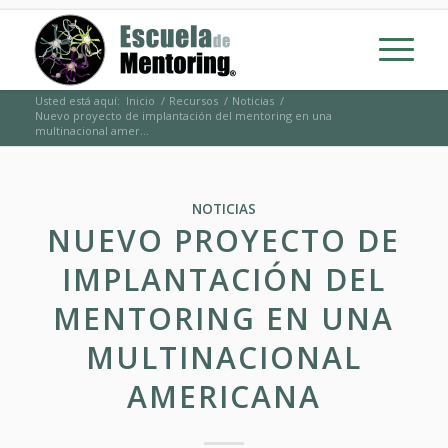
Usted está aquí:
Inicio
/
Recursos
/
Noticias
/
Nuevo proyecto de implantación del mentoring en una
multinacional amer...
NOTICIAS
NUEVO PROYECTO DE
IMPLANTACIÓN DEL
MENTORING EN UNA
MULTINACIONAL
AMERICANA