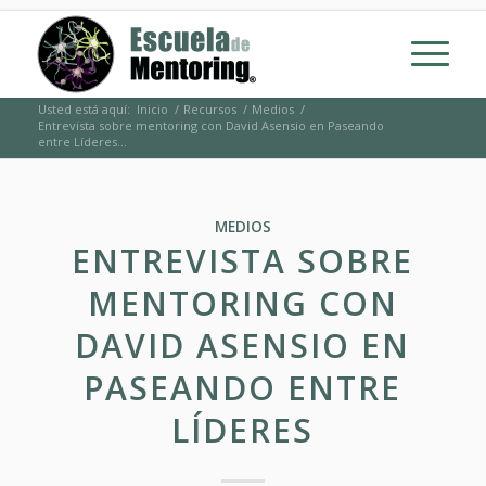
Usted está aquí:
Inicio
/
Recursos
/
Medios
/
Entrevista sobre mentoring con David Asensio en Paseando
entre Líderes...
MEDIOS
ENTREVISTA SOBRE
MENTORING CON
DAVID ASENSIO EN
PASEANDO ENTRE
LÍDERES