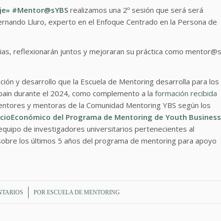
aje» #Mentor@sYBS
realizamos una 2º sesión que será será
Fernando Lluro, experto en el Enfoque Centrado en la Persona de
cias, reflexionarán juntos y mejoraran su práctica como mentor@
ción y desarrollo que la Escuela de Mentoring desarrolla para los
ain durante el 2024, como complemento a la
formación recibida
mentores y mentoras de la Comunidad Mentoring YBS según los
ocioEconómico del Programa de Mentoring de Youth Business
equipo de investigadores universitarios pertenecientes al
obre los últimos 5 años del programa de mentoring para apoyo
NTARIOS
POR
ESCUELA DE MENTORING