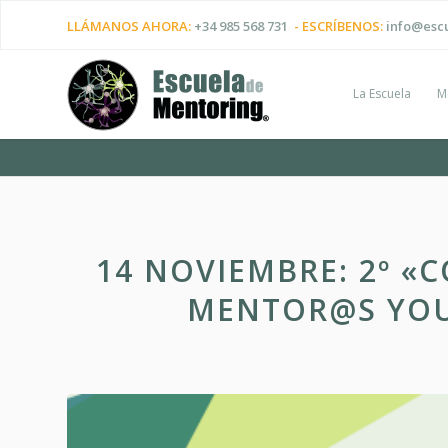
LLÁMANOS AHORA:
+34 985 568 731
- ESCRÍBENOS:
info@esc
La Escuela
M
14 NOVIEMBRE: 2º «
MENTOR@S YOU