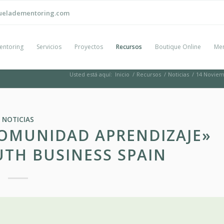
ueladementoring.com
entoring
Servicios
Proyectos
Recursos
Boutique Online
Men
Usted está aquí:
Inicio
/
Recursos
/
Noticias
/
14 Noviem
NOTICIAS
COMUNIDAD APRENDIZAJE»
TH BUSINESS SPAIN