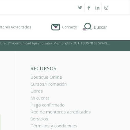
tores Acreditados
Contacto
bre: 2º «Comunidad Aprendizaje» Mentor@s YOUTH BUSINESS SPAIN...
RECURSOS
Boutique Online
Cursos/Fromación
Libros
Mi cuenta
Pago confirmado
Red de mentores acreditados
Servicios
Términos y condiciones