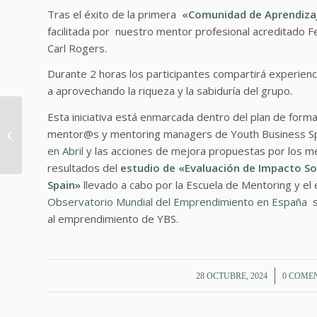
Tras el éxito de la primera
«Comunidad de Aprendiz
facilitada por nuestro mentor profesional acreditado 
Carl Rogers.
Durante 2 horas los participantes compartirá experien
a aprovechando la riqueza y la sabiduría del grupo.
Abiertas inscripciones
Esta iniciativa está enmarcada dentro del plan de forma
Certificación
mentor@s y mentoring managers de Youth Business Sp
Internacional
en Abril
y las acciones de mejora propuestas por los 
Mentoring 2025.
resultados del
estudio de «Evaluación de Impacto S
Iniciamos...
Spain»
llevado a cabo por la Escuela de Mentoring y el 
Observatorio Mundial del Emprendimiento en España
s
al emprendimiento de YBS.
/
/
28 OCTUBRE, 2024
0 COME