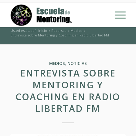
Usted está aquí:
Inicio
/
Recursos
/
Medios
/
Entrevista sobre Mentoring y Coaching en Radio Libertad FM
MEDIOS
,
NOTICIAS
ENTREVISTA SOBRE
MENTORING Y
COACHING EN RADIO
LIBERTAD FM