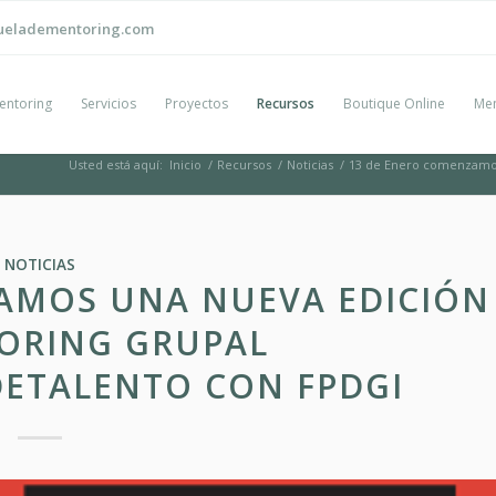
ueladementoring.com
entoring
Servicios
Proyectos
Recursos
Boutique Online
Men
Usted está aquí:
Inicio
/
Recursos
/
Noticias
/
13 de Enero comenzamos
NOTICIAS
AMOS UNA NUEVA EDICIÓN
ORING GRUPAL
ETALENTO CON FPDGI