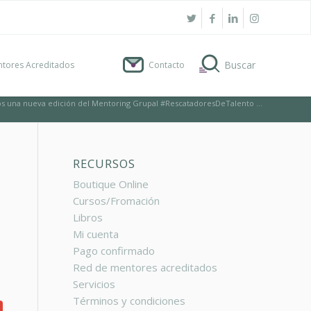
tores Acreditados
Contacto
 una nueva edición del Mentoring Grupal #RescatadoresDeTalento ...
RECURSOS
Boutique Online
Cursos/Fromación
Libros
Mi cuenta
Pago confirmado
Red de mentores acreditados
Servicios
Términos y condiciones