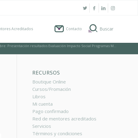
tores Acreditados
Contacto
bre: Presentación resultados Evaluación Impacto Social Programas M...
RECURSOS
Boutique Online
Cursos/Fromación
Libros
Mi cuenta
Pago confirmado
Red de mentores acreditados
Servicios
Términos y condiciones