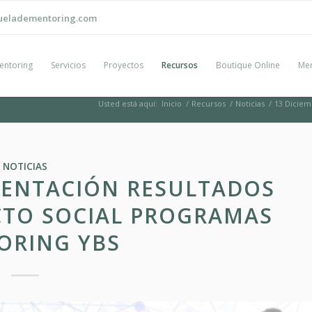
ueladementoring.com
entoring
Servicios
Proyectos
Recursos
Boutique Online
Men
Usted está aquí:
Inicio
/
Recursos
/
Noticias
/
13 Diciem
NOTICIAS
ESENTACIÓN RESULTADOS
CTO SOCIAL PROGRAMAS
ORING YBS