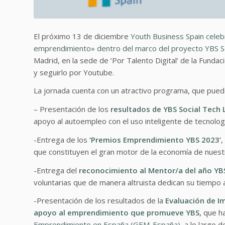
El próximo 13 de diciembre
Youth Business Spain celeb
emprendimiento» dentro del marco del proyecto YBS So
Madrid, en la sede de ‘Por Talento Digital’ de la Funda
y seguirlo por Youtube.
La jornada cuenta con un atractivo programa, que pue
– Presentación de los
resultados de YBS Social Tech 
apoyo al autoempleo con el uso inteligente de tecnolo
-Entrega de los
‘Premios Emprendimiento YBS 2023’
,
que constituyen el gran motor de la economía de nuest
-Entrega del
reconocimiento al Mentor/a del año YB
voluntarias que de manera altruista dedican su tiemp
-Presentación de los resultados de la
Evaluación de I
apoyo al emprendimiento que promueve YBS,
que ha
Emprendimiento en España (GEM-España)
, a lo largo 