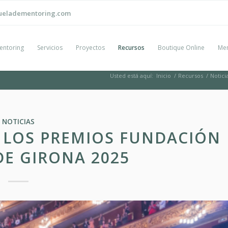
ueladementoring.com
entoring
Servicios
Proyectos
Recursos
Boutique Online
Men
Usted está aquí:
Inicio
/
Recursos
/
Notici
NOTICIAS
A LOS PREMIOS FUNDACIÓN
DE GIRONA 2025