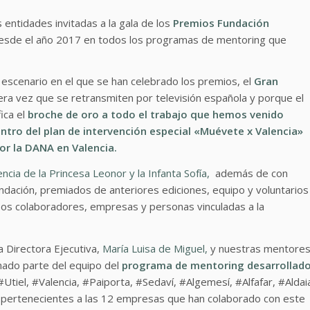
 entidades invitadas a la gala de los
Premios Fundación
desde el año 2017 en todos los programas de mentoring que
o escenario en el que se han celebrado los premios, el
Gran
mera vez que se retransmiten por televisión española y porque el
ica el
broche de oro a todo el trabajo que hemos venido
ntro del plan de intervención especial «Muévete x Valencia»
por la DANA en Valencia.
ncia de la Princesa Leonor y la Infanta Sofía,
además de con
ndación, premiados de anteriores ediciones, equipo y voluntarios
sos colaboradores, empresas y personas vinculadas a la
a Directora Ejecutiva,
María Luisa de Miguel,
y nuestras mentore
mado parte del equipo del
programa de mentoring desarrollad
Utiel, #Valencia, #Paiporta, #Sedaví, #Algemesí, #Alfafar, #Aldai
 pertenecientes a las 12 empresas que han colaborado con este