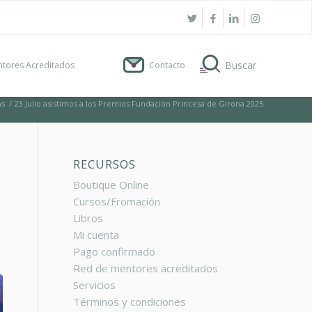
tores Acreditados
Contacto
as
/
23 Julio asistimos a los Premios Fundación Princesa de Girona 2025
RECURSOS
Boutique Online
Cursos/Fromación
Libros
Mi cuenta
Pago confirmado
Red de mentores acreditados
Servicios
Términos y condiciones