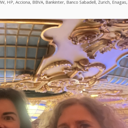
MW, HP, Acciona, BBVA, Bankinter, Banco Sabadell, Zurich, Enagas,