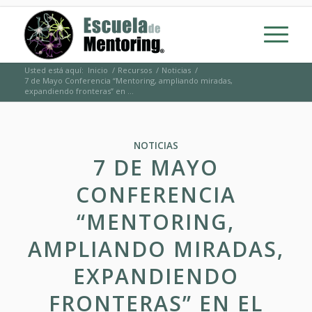
Usted está aquí:
Inicio
/
Recursos
/
Noticias
/
7 de Mayo Conferencia “Mentoring, ampliando miradas,
expandiendo fronteras” en ...
NOTICIAS
7 DE MAYO
CONFERENCIA
“MENTORING,
AMPLIANDO MIRADAS,
EXPANDIENDO
FRONTERAS” EN EL