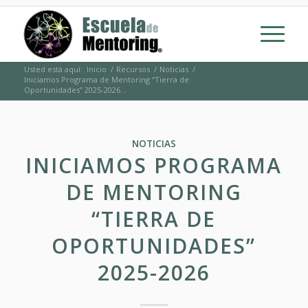
Usted está aquí:
Inicio
/
Recursos
/
Noticias
/
Iniciamos Programa de Mentoring “Tierra de
Oportunidades” 2025-2026...
NOTICIAS
INICIAMOS PROGRAMA
DE MENTORING
“TIERRA DE
OPORTUNIDADES”
2025-2026