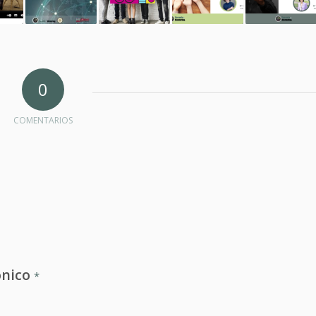
0
COMENTARIOS
ónico
*