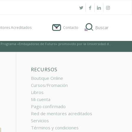
tores Acreditados
Contacto
 Programa «Embajadoras de Futuro» promovido por la Universidad d...
RECURSOS
Boutique Online
Cursos/Fromación
Libros
Mi cuenta
Pago confirmado
Red de mentores acreditados
Servicios
Términos y condiciones