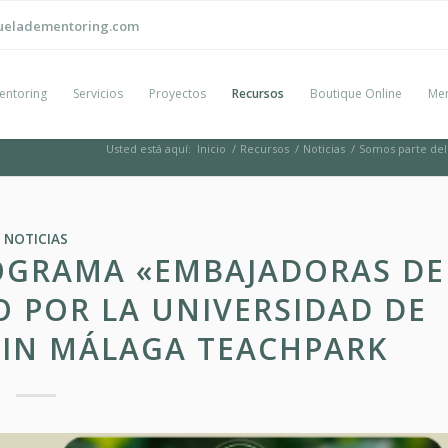
ueladementoring.com
entoring
Servicios
Proyectos
Recursos
Boutique Online
Men
Usted está aquí:
Inicio
/
Recursos
/
Noticias
/
Somos parte del
NOTICIAS
OGRAMA «EMBAJADORAS DE
 POR LA UNIVERSIDAD DE
IN MÁLAGA TEACHPARK