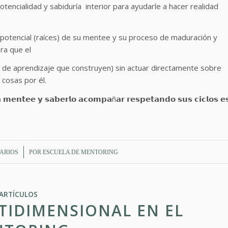
́𝗹, por su potencialidad y sabiduría interior para ayudarle a hacer realidad
 potencial (raíces) de su mentee y su proceso de maduración y
ra que el
ón de aprendizaje que construyen) sin actuar directamente sobre
 cosas por él.
𝗮 𝗺𝗲𝗻𝘁𝗲𝗲 𝘆 𝘀𝗮𝗯𝗲𝗿𝗹𝗼 𝗮𝗰𝗼𝗺𝗽𝗮ñ𝗮𝗿 𝗿𝗲𝘀𝗽𝗲𝘁𝗮𝗻𝗱𝗼 𝘀𝘂𝘀 𝗰𝗶𝗰𝗹𝗼𝘀 𝗲
ARIOS
POR
ESCUELA DE MENTORING
ARTÍCULOS
TIDIMENSIONAL EN EL