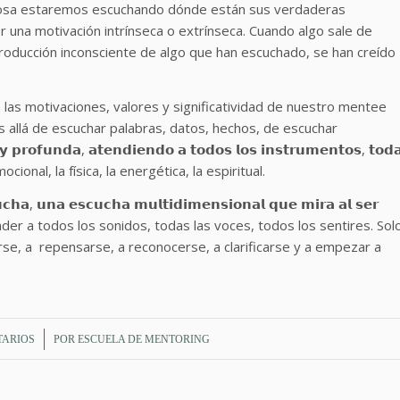
 cosa estaremos escuchando dónde están sus verdaderas
r una motivación intrínseca o extrínseca. Cuando algo sale de
producción inconsciente de algo que han escuchado, se han creído
las motivaciones, valores y significatividad de nuestro mentee
 allá de escuchar palabras, datos, hechos, de escuchar
𝗿𝗼𝗳𝘂𝗻𝗱𝗮, 𝗮𝘁𝗲𝗻𝗱𝗶𝗲𝗻𝗱𝗼 𝗮 𝘁𝗼𝗱𝗼𝘀 𝗹𝗼𝘀 𝗶𝗻𝘀𝘁𝗿𝘂𝗺𝗲𝗻𝘁𝗼𝘀, 𝘁𝗼𝗱
, la emocional, la física, la energética, la espiritual.
𝘂𝗰𝗵𝗮, 𝘂𝗻𝗮 𝗲𝘀𝗰𝘂𝗰𝗵𝗮 𝗺𝘂𝗹𝘁𝗶𝗱𝗶𝗺𝗲𝗻𝘀𝗶𝗼𝗻𝗮𝗹 𝗾𝘂𝗲 𝗺𝗶𝗿𝗮 𝗮𝗹 𝘀𝗲𝗿
ue atender a todos los sonidos, todas las voces, todos los sentires. Sol
e, a repensarse, a reconocerse, a clarificarse y a empezar a
TARIOS
POR
ESCUELA DE MENTORING