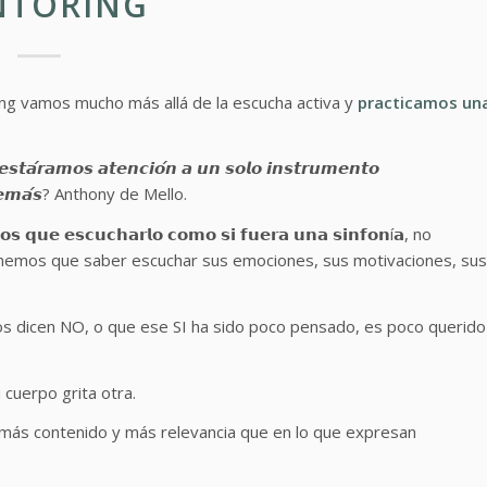
NTORING
ng vamos mucho más allá de la escucha activa y
practicamos un
𝙚𝙨𝙩𝙖́𝙧𝙖𝙢𝙤𝙨 𝙖𝙩𝙚𝙣𝙘𝙞𝙤́𝙣 𝙖 𝙪𝙣 𝙨𝙤𝙡𝙤 𝙞𝙣𝙨𝙩𝙧𝙪𝙢𝙚𝙣𝙩𝙤
𝙤𝙨 𝙙𝙚𝙢𝙖́𝙨? Anthony de Mello.
𝘀 𝗾𝘂𝗲 𝗲𝘀𝗰𝘂𝗰𝗵𝗮𝗿𝗹𝗼 𝗰𝗼𝗺𝗼 𝘀𝗶 𝗳𝘂𝗲𝗿𝗮 𝘂𝗻𝗮 𝘀𝗶𝗻𝗳𝗼𝗻í𝗮, no
nemos que saber escuchar sus emociones, sus motivaciones, sus
s dicen NO, o que ese SI ha sido poco pensado, es poco querido
 cuerpo grita otra.
hay más contenido y más relevancia que en lo que expresan