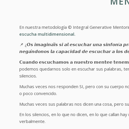
ME
En nuestra metodología © Integral Generative Mentori
escucha multidimensional.
📌 ¿𝙊𝙨 𝙞𝙢𝙖𝙜𝙞𝙣𝙖́𝙞𝙨 𝙨𝙞 𝙖𝙡 𝙚𝙨𝙘𝙪𝙘𝙝𝙖𝙧 𝙪𝙣𝙖 𝙨𝙞𝙣𝙛𝙤𝙣í𝙖 𝙥𝙧
𝙣𝙚𝙜𝙖́𝙣𝙙𝙤𝙣𝙤𝙨 𝙡𝙖 𝙘𝙖𝙥𝙖𝙘𝙞𝙙𝙖𝙙 𝙙𝙚 𝙚𝙨𝙘𝙪𝙘𝙝𝙖𝙧 𝙖 𝙡
𝗖𝘂𝗮𝗻𝗱𝗼 𝗲𝘀𝗰𝘂𝗰𝗵𝗮𝗺𝗼𝘀 𝗮 𝗻𝘂𝗲𝘀𝘁𝗿𝗼 𝗺𝗲𝗻𝘁𝗲𝗲 𝘁𝗲𝗻𝗲𝗺𝗼
podemos quedarnos solo en escuchar sus palabras, te
silencios.
Muchas veces nos responden SI, pero con su cuerpo no
o poco convencido.
Muchas veces sus palabras nos dicen una cosa, pero su
En los silencios, en lo que no dicen, en lo que callan 
verbalmente.