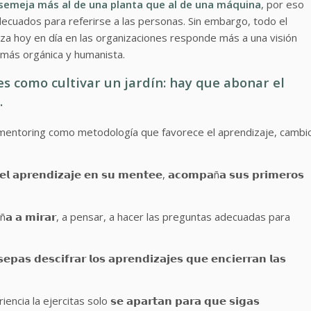
asemeja más al de una planta que al de una máquina
, por eso
cuados para referirse a las personas. Sin embargo, todo el
iza hoy en día en las organizaciones responde más a una visión
 más orgánica y humanista.
 es como cultivar un jardín: hay que abonar el
.
 mentoring como metodología que favorece el aprendizaje, cambi
𝗲𝗹 𝗮𝗽𝗿𝗲𝗻𝗱𝗶𝘇𝗮𝗷𝗲 𝗲𝗻 𝘀𝘂 𝗺𝗲𝗻𝘁𝗲𝗲, 𝗮𝗰𝗼𝗺𝗽𝗮ñ𝗮 𝘀𝘂𝘀 𝗽𝗿𝗶𝗺𝗲𝗿𝗼𝘀
𝗻𝘀𝗲ñ𝗮 𝗮 𝗺𝗶𝗿𝗮𝗿, a pensar, a hacer las preguntas adecuadas para
𝗮𝘀 𝗱𝗲𝘀𝗰𝗶𝗳𝗿𝗮𝗿 𝗹𝗼𝘀 𝗮𝗽𝗿𝗲𝗻𝗱𝗶𝘇𝗮𝗷𝗲𝘀 𝗾𝘂𝗲 𝗲𝗻𝗰𝗶𝗲𝗿𝗿𝗮𝗻 𝗹𝗮𝘀
 ejercitas solo 𝘀𝗲 𝗮𝗽𝗮𝗿𝘁𝗮𝗻 𝗽𝗮𝗿𝗮 𝗾𝘂𝗲 𝘀𝗶𝗴𝗮𝘀