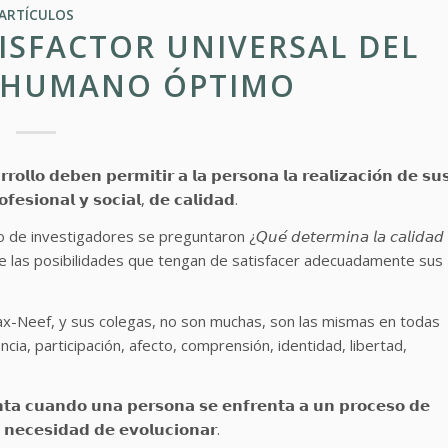
ARTÍCULOS
ISFACTOR UNIVERSAL DEL
 HUMANO ÓPTIMO
𝗼𝗹𝗹𝗼 𝗱𝗲𝗯𝗲𝗻 𝗽𝗲𝗿𝗺𝗶𝘁𝗶𝗿 𝗮 𝗹𝗮 𝗽𝗲𝗿𝘀𝗼𝗻𝗮 𝗹𝗮 𝗿𝗲𝗮𝗹𝗶𝘇𝗮𝗰𝗶𝗼́𝗻 𝗱𝗲 𝘀𝘂
𝗳𝗲𝘀𝗶𝗼𝗻𝗮𝗹 𝘆 𝘀𝗼𝗰𝗶𝗮𝗹, 𝗱𝗲 𝗰𝗮𝗹𝗶𝗱𝗮𝗱.
tigadores se preguntaron ¿𝘘𝘶𝘦́ 𝘥𝘦𝘵𝘦𝘳𝘮𝘪𝘯𝘢 𝘭𝘢 𝘤𝘢𝘭𝘪𝘥𝘢𝘥
depende de las posibilidades que tengan de satisfacer adecuadamente sus
s según Max-Neef, y sus colegas, no son muchas, son las mismas en todas
ncia, participación, afecto, comprensión, identidad, libertad,
𝗰𝘂𝗮𝗻𝗱𝗼 𝘂𝗻𝗮 𝗽𝗲𝗿𝘀𝗼𝗻𝗮 𝘀𝗲 𝗲𝗻𝗳𝗿𝗲𝗻𝘁𝗮 𝗮 𝘂𝗻 𝗽𝗿𝗼𝗰𝗲𝘀𝗼 𝗱𝗲
 𝗻𝗲𝗰𝗲𝘀𝗶𝗱𝗮𝗱 𝗱𝗲 𝗲𝘃𝗼𝗹𝘂𝗰𝗶𝗼𝗻𝗮𝗿.