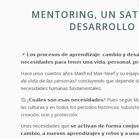
MENTORING, UN SAT
DESARROLLO
📌 𝗟𝗼𝘀 𝗽𝗿𝗼𝗰𝗲𝘀𝗼𝘀 𝗱𝗲 𝗮𝗽𝗿𝗲𝗻𝗱𝗶𝘇𝗮𝗷𝗲, 𝗰𝗮𝗺𝗯𝗶𝗼 𝘆 𝗱𝗲𝘀𝗮𝗿𝗿
𝗻𝗲𝗰𝗲𝘀𝗶𝗱𝗮𝗱𝗲𝘀 𝗽𝗮𝗿𝗮 𝘁𝗲𝗻𝗲𝗿 𝘂𝗻𝗮 𝘃𝗶𝗱𝗮, 𝗽𝗲𝗿𝘀𝗼𝗻𝗮𝗹, 𝗽𝗿𝗼
Hace unos cuantos años Manfred Max-Neef y su equipo de inves
𝘥𝘦 𝘷𝘪𝘥𝘢 𝘥𝘦 𝘭𝘢𝘴 𝑝𝘦𝘳𝘴𝘰𝘯𝘢𝘴? concluyendo que 
necesidades humanas fundamentales.
🤔 ¿𝗖𝘂𝗮́𝗹𝗲𝘀 𝘀𝗼𝗻 𝗲𝘀𝗮𝘀 𝗻𝗲𝗰𝗲𝘀𝗶𝗱𝗮𝗱𝗲𝘀? Pue
las culturas y en todos los periodos históricos: subsiste
creación, ocio y protección.
Unas necesidades que 𝘀𝗲 𝗮𝗰𝘁𝗶𝘃𝗮𝗻 𝗱𝗲 𝗳𝗼𝗿𝗺𝗮 𝗰𝗼𝗻𝗷𝘂𝗻𝘁𝗮 
𝗰𝗮𝗺𝗯𝗶𝗼, 𝗮 𝗻𝘂𝗲𝘃𝗼𝘀 𝗮𝗽𝗿𝗲𝗻𝗱𝗶𝘇𝗮𝗷𝗲𝘀 𝘆 𝗿𝗲𝘁𝗼𝘀 𝘆 𝗮 𝘂𝗻𝗮