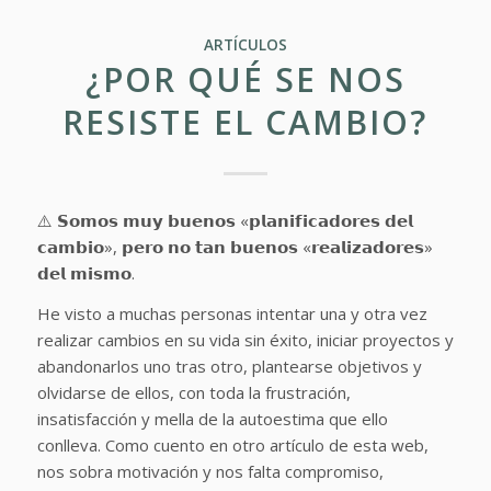
ARTÍCULOS
¿POR QUÉ SE NOS
RESISTE EL CAMBIO?
⚠️ 𝗦𝗼𝗺𝗼𝘀 𝗺𝘂𝘆 𝗯𝘂𝗲𝗻𝗼𝘀 «𝗽𝗹𝗮𝗻𝗶𝗳𝗶𝗰𝗮𝗱𝗼𝗿𝗲𝘀 𝗱𝗲𝗹
𝗰𝗮𝗺𝗯𝗶𝗼», 𝗽𝗲𝗿𝗼 𝗻𝗼 𝘁𝗮𝗻 𝗯𝘂𝗲𝗻𝗼𝘀 «𝗿𝗲𝗮𝗹𝗶𝘇𝗮𝗱𝗼𝗿𝗲𝘀»
𝗱𝗲𝗹 𝗺𝗶𝘀𝗺𝗼.
He visto a muchas personas intentar una y otra vez
realizar cambios en su vida sin éxito, iniciar proyectos y
abandonarlos uno tras otro, plantearse objetivos y
olvidarse de ellos, con toda la frustración,
insatisfacción y mella de la autoestima que ello
conlleva. Como cuento en otro artículo de esta web,
nos sobra motivación y nos falta compromiso,