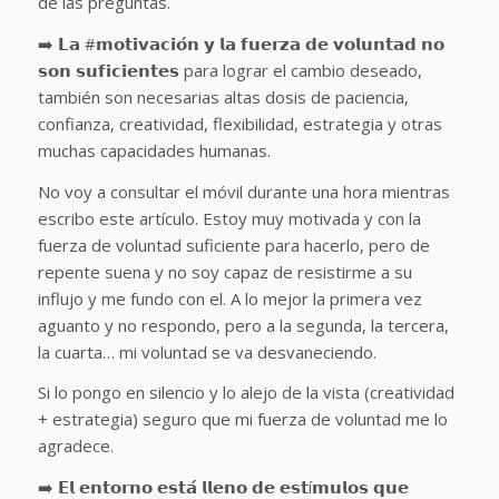
de las preguntas.
➡️ 𝗟𝗮 #𝗺𝗼𝘁𝗶𝘃𝗮𝗰𝗶𝗼́𝗻 𝘆 𝗹𝗮 𝗳𝘂𝗲𝗿𝘇𝗮 𝗱𝗲 𝘃𝗼𝗹𝘂𝗻𝘁𝗮𝗱 𝗻𝗼
𝘀𝗼𝗻 𝘀𝘂𝗳𝗶𝗰𝗶𝗲𝗻𝘁𝗲𝘀 para lograr el cambio deseado,
también son necesarias altas dosis de paciencia,
confianza, creatividad, flexibilidad, estrategia y otras
muchas capacidades humanas.
No voy a consultar el móvil durante una hora mientras
escribo este artículo. Estoy muy motivada y con la
fuerza de voluntad suficiente para hacerlo, pero de
repente suena y no soy capaz de resistirme a su
influjo y me fundo con el. A lo mejor la primera vez
aguanto y no respondo, pero a la segunda, la tercera,
la cuarta… mi voluntad se va desvaneciendo.
Si lo pongo en silencio y lo alejo de la vista (creatividad
+ estrategia) seguro que mi fuerza de voluntad me lo
agradece.
➡️ 𝗘𝗹 𝗲𝗻𝘁𝗼𝗿𝗻𝗼 𝗲𝘀𝘁𝗮́ 𝗹𝗹𝗲𝗻𝗼 𝗱𝗲 𝗲𝘀𝘁í𝗺𝘂𝗹𝗼𝘀 𝗾𝘂𝗲