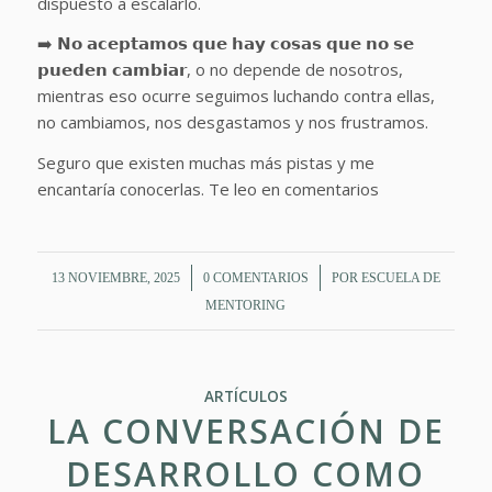
dispuesto a escalarlo.
➡️ 𝗡𝗼 𝗮𝗰𝗲𝗽𝘁𝗮𝗺𝗼𝘀 𝗾𝘂𝗲 𝗵𝗮𝘆 𝗰𝗼𝘀𝗮𝘀 𝗾𝘂𝗲 𝗻𝗼 𝘀𝗲
𝗽𝘂𝗲𝗱𝗲𝗻 𝗰𝗮𝗺𝗯𝗶𝗮𝗿, o no depende de nosotros,
mientras eso ocurre seguimos luchando contra ellas,
no cambiamos, nos desgastamos y nos frustramos.
Seguro que existen muchas más pistas y me
encantaría conocerlas. Te leo en comentarios
/
/
13 NOVIEMBRE, 2025
0 COMENTARIOS
POR
ESCUELA DE
MENTORING
ARTÍCULOS
LA CONVERSACIÓN DE
DESARROLLO COMO