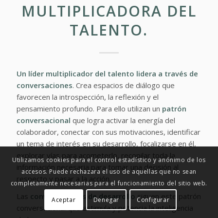
MULTIPLICADORA DEL
TALENTO.
Un líder multiplicador del talento lidera a través de
conversaciones
. Crea espacios de diálogo que
favorecen la introspección, la reflexión y el
pensamiento profundo. Para ello utilizan un
patrón
conversacional
que logra activar la energía del
colaborador, conectar con sus motivaciones, identificar
un tema de interés en su desarrollo, focalizarse en él,
explorar vías para acometerlo, recopilar toda la
Utilizamos cookies para el control estadístico y anónimo de los
información necesaria para tomar una decisión al
accesos. Puede rechazara el uso de aquellas que no sean
respecto y pasar a la acción.
completamente necesarias para el funcionamiento del sitio web.
Las
conversaciones de desarrollo
siguen este patrón
Aceptar
Denegar
Configurar
conversacional que estimula y potencia la inteligencia