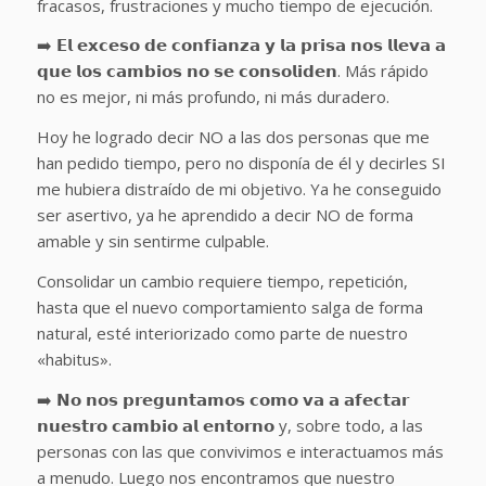
fracasos, frustraciones y mucho tiempo de ejecución.
➡️ 𝗘𝗹 𝗲𝘅𝗰𝗲𝘀𝗼 𝗱𝗲 𝗰𝗼𝗻𝗳𝗶𝗮𝗻𝘇𝗮 𝘆 𝗹𝗮 𝗽𝗿𝗶𝘀𝗮 𝗻𝗼𝘀 𝗹𝗹𝗲𝘃𝗮 𝗮
𝗾𝘂𝗲 𝗹𝗼𝘀 𝗰𝗮𝗺𝗯𝗶𝗼𝘀 𝗻𝗼 𝘀𝗲 𝗰𝗼𝗻𝘀𝗼𝗹𝗶𝗱𝗲𝗻. Más rápido
no es mejor, ni más profundo, ni más duradero.
Hoy he logrado decir NO a las dos personas que me
han pedido tiempo, pero no disponía de él y decirles SI
me hubiera distraído de mi objetivo. Ya he conseguido
ser asertivo, ya he aprendido a decir NO de forma
amable y sin sentirme culpable.
Consolidar un cambio requiere tiempo, repetición,
hasta que el nuevo comportamiento salga de forma
natural, esté interiorizado como parte de nuestro
«habitus».
➡️ 𝗡𝗼 𝗻𝗼𝘀 𝗽𝗿𝗲𝗴𝘂𝗻𝘁𝗮𝗺𝗼𝘀 𝗰𝗼𝗺𝗼 𝘃𝗮 𝗮 𝗮𝗳𝗲𝗰𝘁𝗮𝗿
𝗻𝘂𝗲𝘀𝘁𝗿𝗼 𝗰𝗮𝗺𝗯𝗶𝗼 𝗮𝗹 𝗲𝗻𝘁𝗼𝗿𝗻𝗼 y, sobre todo, a las
personas con las que convivimos e interactuamos más
a menudo. Luego nos encontramos que nuestro