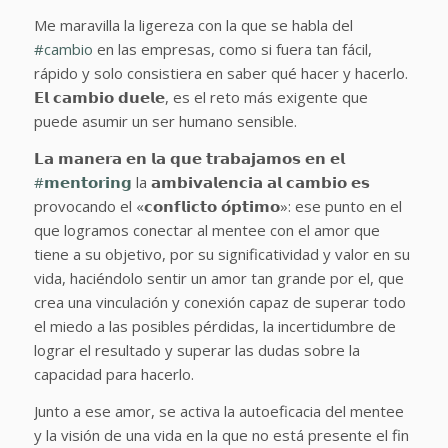
Me maravilla la ligereza con la que se habla del
#
cambio
en las empresas, como si fuera tan fácil,
rápido y solo consistiera en saber qué hacer y hacerlo.
𝗘𝗹 𝗰𝗮𝗺𝗯𝗶𝗼 𝗱𝘂𝗲𝗹𝗲, es el reto más exigente que
puede asumir un ser humano sensible.
𝗟𝗮 𝗺𝗮𝗻𝗲𝗿𝗮 𝗲𝗻 𝗹𝗮 𝗾𝘂𝗲 𝘁𝗿𝗮𝗯𝗮𝗷𝗮𝗺𝗼𝘀 𝗲𝗻 𝗲𝗹
#
𝗺𝗲𝗻𝘁𝗼𝗿𝗶𝗻𝗴
la 𝗮𝗺𝗯𝗶𝘃𝗮𝗹𝗲𝗻𝗰𝗶𝗮 𝗮𝗹 𝗰𝗮𝗺𝗯𝗶𝗼 𝗲𝘀
provocando el «𝗰𝗼𝗻𝗳𝗹𝗶𝗰𝘁𝗼 𝗼́𝗽𝘁𝗶𝗺𝗼»: ese punto en el
que logramos conectar al mentee con el amor que
tiene a su objetivo, por su significatividad y valor en su
vida, haciéndolo sentir un amor tan grande por el, que
crea una vinculación y conexión capaz de superar todo
el miedo a las posibles pérdidas, la incertidumbre de
lograr el resultado y superar las dudas sobre la
capacidad para hacerlo.
Junto a ese amor, se activa la autoeficacia del mentee
y la visión de una vida en la que no está presente el fin