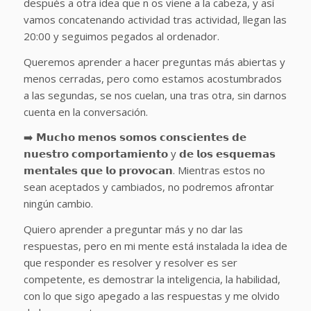
después a otra idea que n os viene a la cabeza, y así
vamos concatenando actividad tras actividad, llegan las
20:00 y seguimos pegados al ordenador.
Queremos aprender a hacer preguntas más abiertas y
menos cerradas, pero como estamos acostumbrados
a las segundas, se nos cuelan, una tras otra, sin darnos
cuenta en la conversación.
➡️ 𝗠𝘂𝗰𝗵𝗼 𝗺𝗲𝗻𝗼𝘀 𝘀𝗼𝗺𝗼𝘀 𝗰𝗼𝗻𝘀𝗰𝗶𝗲𝗻𝘁𝗲𝘀 𝗱𝗲
𝗻𝘂𝗲𝘀𝘁𝗿𝗼 𝗰𝗼𝗺𝗽𝗼𝗿𝘁𝗮𝗺𝗶𝗲𝗻𝘁𝗼 y 𝗱𝗲 𝗹𝗼𝘀 𝗲𝘀𝗾𝘂𝗲𝗺𝗮𝘀
𝗺𝗲𝗻𝘁𝗮𝗹𝗲𝘀 𝗾𝘂𝗲 𝗹𝗼 𝗽𝗿𝗼𝘃𝗼𝗰𝗮𝗻. Mientras estos no
sean aceptados y cambiados, no podremos afrontar
ningún cambio.
Quiero aprender a preguntar más y no dar las
respuestas, pero en mi mente está instalada la idea de
que responder es resolver y resolver es ser
competente, es demostrar la inteligencia, la habilidad,
con lo que sigo apegado a las respuestas y me olvido