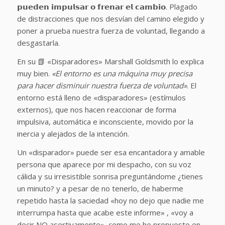
𝗽𝘂𝗲𝗱𝗲𝗻 𝗶𝗺𝗽𝘂𝗹𝘀𝗮𝗿 𝗼 𝗳𝗿𝗲𝗻𝗮𝗿 𝗲𝗹 𝗰𝗮𝗺𝗯𝗶𝗼. Plagado
de distracciones que nos desvían del camino elegido y
poner a prueba nuestra fuerza de voluntad, llegando a
desgastarla.
En su 📗 «Disparadores» Marshall Goldsmith lo explica
muy bien.
«El entorno es una máquina muy precisa
para hacer disminuir nuestra fuerza de voluntad»
. El
entorno está lleno de «disparadores» (estímulos
externos), que nos hacen reaccionar de forma
impulsiva, automática e inconsciente, movido por la
inercia y alejados de la intención.
Un «disparador» puede ser esa encantadora y amable
persona que aparece por mi despacho, con su voz
cálida y su irresistible sonrisa preguntándome ¿tienes
un minuto? y a pesar de no tenerlo, de haberme
repetido hasta la saciedad «hoy no dejo que nadie me
interrumpa hasta que acabe este informe» , «voy a
decir NO asertivamente», como me he propuesto en