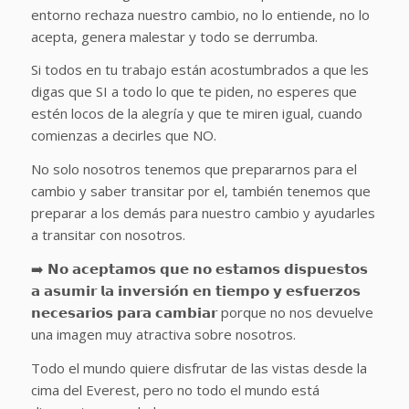
entorno rechaza nuestro cambio, no lo entiende, no lo
acepta, genera malestar y todo se derrumba.
Si todos en tu trabajo están acostumbrados a que les
digas que SI a todo lo que te piden, no esperes que
estén locos de la alegría y que te miren igual, cuando
comienzas a decirles que NO.
No solo nosotros tenemos que prepararnos para el
cambio y saber transitar por el, también tenemos que
preparar a los demás para nuestro cambio y ayudarles
a transitar con nosotros.
➡️ 𝗡𝗼 𝗮𝗰𝗲𝗽𝘁𝗮𝗺𝗼𝘀 𝗾𝘂𝗲 𝗻𝗼 𝗲𝘀𝘁𝗮𝗺𝗼𝘀 𝗱𝗶𝘀𝗽𝘂𝗲𝘀𝘁𝗼𝘀
𝗮 𝗮𝘀𝘂𝗺𝗶𝗿 𝗹𝗮 𝗶𝗻𝘃𝗲𝗿𝘀𝗶𝗼́𝗻 𝗲𝗻 𝘁𝗶𝗲𝗺𝗽𝗼 𝘆 𝗲𝘀𝗳𝘂𝗲𝗿𝘇𝗼𝘀
𝗻𝗲𝗰𝗲𝘀𝗮𝗿𝗶𝗼𝘀 𝗽𝗮𝗿𝗮 𝗰𝗮𝗺𝗯𝗶𝗮𝗿 porque no nos devuelve
una imagen muy atractiva sobre nosotros.
Todo el mundo quiere disfrutar de las vistas desde la
cima del Everest, pero no todo el mundo está