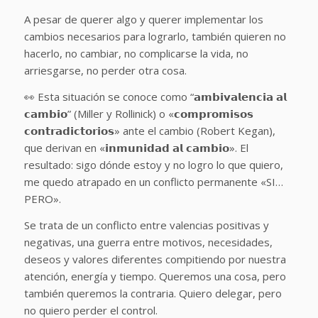
A pesar de querer algo y querer implementar los
cambios necesarios para lograrlo, también quieren no
hacerlo, no cambiar, no complicarse la vida, no
arriesgarse, no perder otra cosa.
👀 Esta situación se conoce como “𝗮𝗺𝗯𝗶𝘃𝗮𝗹𝗲𝗻𝗰𝗶𝗮 𝗮𝗹
𝗰𝗮𝗺𝗯𝗶𝗼” (Miller y Rollinick) o «𝗰𝗼𝗺𝗽𝗿𝗼𝗺𝗶𝘀𝗼𝘀
𝗰𝗼𝗻𝘁𝗿𝗮𝗱𝗶𝗰𝘁𝗼𝗿𝗶𝗼𝘀» ante el cambio (Robert Kegan),
que derivan en «𝗶𝗻𝗺𝘂𝗻𝗶𝗱𝗮𝗱 𝗮𝗹 𝗰𝗮𝗺𝗯𝗶𝗼». El
resultado: sigo dónde estoy y no logro lo que quiero,
me quedo atrapado en un conflicto permanente «SI…
PERO».
Se trata de un conflicto entre valencias positivas y
negativas, una guerra entre motivos, necesidades,
deseos y valores diferentes compitiendo por nuestra
atención, energía y tiempo. Queremos una cosa, pero
también queremos la contraria. Quiero delegar, pero
no quiero perder el control.