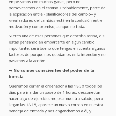
empezamos con muchas ganas, pero no
perseveramos en el camino. Probablemente, parte de
la explicación entre «planificadores del cambio» y
«realizadores del cambio» está en la confusión entre
motivación y compromiso, aunque no toda.
Si eres una de esas personas que describo arriba, o si
estás pensando en embarcarte en algún cambio
importante, será bueno que tengas en cuenta algunos
factores de porque nos quedamos en la intención y no
pasamos a la acción:
➡️ 𝗡𝗼 𝘀𝗼𝗺𝗼𝘀 𝗰𝗼𝗻𝘀𝗰𝗶𝗲𝗻𝘁𝗲𝘀 𝗱𝗲𝗹 𝗽𝗼𝗱𝗲𝗿 𝗱𝗲 𝗹𝗮
𝗶𝗻𝗲𝗿𝗰𝗶𝗮.
Queremos cerrar el ordenador a las 18:30 todos los
días para ir a dar un paseo de 1 horas, desconectar,
hacer algo de ejercicio, mejorar nuestra saludo, pero
llegan las 18:15, aparece un nuevo correo en nuestra
bandeja de entrada y nos enganchamos a él, y