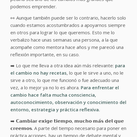
podemos emprender.
👀 Aunque también puede ser lo contrario, hacerlo solo
cuando estamos acostumbrados a apoyarnos siempre
en otros para lograr lo que queremos. Esto me lo
verbalizo hace unas semanas una persona, a la que
acompañe como mentora hace años y me pareció una
reflexión importante, en su caso.
➡️ Lo que me lleva a otra idea aún más relevante:
para
el cambio no hay recetas
, lo que le sirve a uno, no le
sirve a otro, lo que me funcionó o fue adecuado una
vez, a lo mejor ya no lo es ahora.
Para enfrentar el
cambio hace falta mucha consciencia,
autoconocimiento, observación y conocimiento del
entorno, estrategia y práctica reflexiva.
➡️ 𝗖𝗮𝗺𝗯𝗶𝗮𝗿 𝗲𝘅𝗶𝗴𝗲 𝘁𝗶𝗲𝗺𝗽𝗼, 𝗺𝘂𝗰𝗵𝗼 𝗺𝗮́𝘀 𝗱𝗲𝗹 𝗾𝘂𝗲
𝗰𝗿𝗲𝗲𝗺𝗼𝘀. A parte del tiempo necesario para poner en
práctica acciones, hay un tiempo de debate mental y