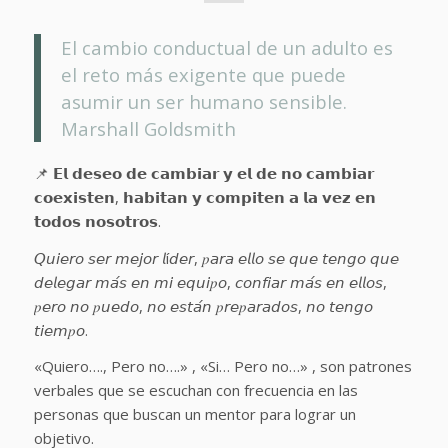
El cambio conductual de un adulto es
el reto más exigente que puede
asumir un ser humano sensible.
Marshall Goldsmith
📌 𝗘𝗹 𝗱𝗲𝘀𝗲𝗼 𝗱𝗲 𝗰𝗮𝗺𝗯𝗶𝗮𝗿 𝘆 𝗲𝗹 𝗱𝗲 𝗻𝗼 𝗰𝗮𝗺𝗯𝗶𝗮𝗿
𝗰𝗼𝗲𝘅𝗶𝘀𝘁𝗲𝗻, 𝗵𝗮𝗯𝗶𝘁𝗮𝗻 𝘆 𝗰𝗼𝗺𝗽𝗶𝘁𝗲𝗻 𝗮 𝗹𝗮 𝘃𝗲𝘇 𝗲𝗻
𝘁𝗼𝗱𝗼𝘀 𝗻𝗼𝘀𝗼𝘁𝗿𝗼𝘀.
𝘘𝘶𝘪𝘦𝘳𝘰 𝘴𝘦𝘳 𝘮𝘦𝘫𝘰𝘳 𝘭í𝘥𝘦𝘳, 𝑝𝘢𝘳𝘢 𝘦𝘭𝘭𝘰 𝘴𝘦 𝘲𝘶𝘦 𝘵𝘦𝘯𝘨𝘰 𝘲𝘶𝘦
𝘥𝘦𝘭𝘦𝘨𝘢𝘳 𝘮𝘢́𝘴 𝘦𝘯 𝘮𝘪 𝘦𝘲𝘶𝘪𝑝𝘰, 𝘤𝘰𝘯𝘧𝘪𝘢𝘳 𝘮𝘢́𝘴 𝘦𝘯 𝘦𝘭𝘭𝘰𝘴,
𝑝𝘦𝘳𝘰 𝘯𝘰 𝑝𝘶𝘦𝘥𝘰, 𝘯𝘰 𝘦𝘴𝘵𝘢́𝘯 𝑝𝘳𝘦𝑝𝘢𝘳𝘢𝘥𝘰𝘴, 𝘯𝘰 𝘵𝘦𝘯𝘨𝘰
𝘵𝘪𝘦𝘮𝑝𝘰.
«Quiero…., Pero no….» , «Si… Pero no…» , son patrones
verbales que se escuchan con frecuencia en las
personas que buscan un mentor para lograr un
objetivo.