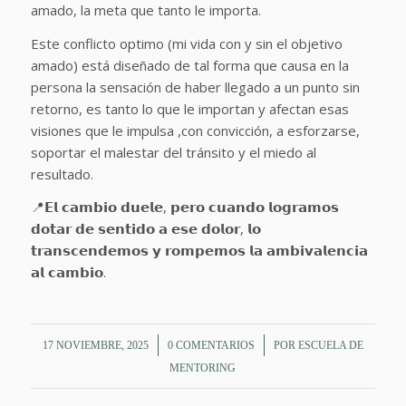
amado, la meta que tanto le importa.
Este conflicto optimo (mi vida con y sin el objetivo
amado) está diseñado de tal forma que causa en la
persona la sensación de haber llegado a un punto sin
retorno, es tanto lo que le importan y afectan esas
visiones que le impulsa ,con convicción, a esforzarse,
soportar el malestar del tránsito y el miedo al
resultado.
📍𝗘𝗹 𝗰𝗮𝗺𝗯𝗶𝗼 𝗱𝘂𝗲𝗹𝗲, 𝗽𝗲𝗿𝗼 𝗰𝘂𝗮𝗻𝗱𝗼 𝗹𝗼𝗴𝗿𝗮𝗺𝗼𝘀
𝗱𝗼𝘁𝗮𝗿 𝗱𝗲 𝘀𝗲𝗻𝘁𝗶𝗱𝗼 𝗮 𝗲𝘀𝗲 𝗱𝗼𝗹𝗼𝗿, 𝗹𝗼
𝘁𝗿𝗮𝗻𝘀𝗰𝗲𝗻𝗱𝗲𝗺𝗼𝘀 𝘆 𝗿𝗼𝗺𝗽𝗲𝗺𝗼𝘀 𝗹𝗮 𝗮𝗺𝗯𝗶𝘃𝗮𝗹𝗲𝗻𝗰𝗶𝗮
𝗮𝗹 𝗰𝗮𝗺𝗯𝗶𝗼.
/
/
17 NOVIEMBRE, 2025
0 COMENTARIOS
POR
ESCUELA DE
MENTORING