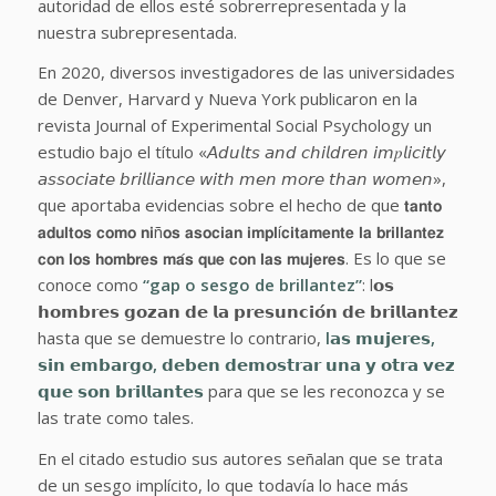
autoridad de ellos esté sobrerrepresentada y la
nuestra subrepresentada.
En 2020, diversos investigadores de las universidades
de Denver, Harvard y Nueva York publicaron en la
revista Journal of Experimental Social Psychology un
estudio bajo el título
«𝘈𝘥𝘶𝘭𝘵𝘴 𝘢𝘯𝘥 𝘤𝘩𝘪𝘭𝘥𝘳𝘦𝘯 𝘪𝘮𝑝𝘭𝘪𝘤𝘪𝘵𝘭𝘺
𝘢𝘴𝘴𝘰𝘤𝘪𝘢𝘵𝘦 𝘣𝘳𝘪𝘭𝘭𝘪𝘢𝘯𝘤𝘦 𝘸𝘪𝘵𝘩 𝘮𝘦𝘯 𝘮𝘰𝘳𝘦 𝘵𝘩𝘢𝘯 𝘸𝘰𝘮𝘦𝘯»,
que aportaba evidencias sobre el hecho de que 𝘁𝗮𝗻𝘁𝗼
𝗮𝗱𝘂𝗹𝘁𝗼𝘀 𝗰𝗼𝗺𝗼 𝗻𝗶ñ𝗼𝘀 𝗮𝘀𝗼𝗰𝗶𝗮𝗻 𝗶𝗺𝗽𝗹í𝗰𝗶𝘁𝗮𝗺𝗲𝗻𝘁𝗲 𝗹𝗮 𝗯𝗿𝗶𝗹𝗹𝗮𝗻𝘁𝗲𝘇
𝗰𝗼𝗻 𝗹𝗼𝘀 𝗵𝗼𝗺𝗯𝗿𝗲𝘀 𝗺𝗮́𝘀 𝗾𝘂𝗲 𝗰𝗼𝗻 𝗹𝗮𝘀 𝗺𝘂𝗷𝗲𝗿𝗲𝘀. Es lo que se
conoce como
“gap o sesgo de brillantez”
: l𝗼𝘀
𝗵𝗼𝗺𝗯𝗿𝗲𝘀 𝗴𝗼𝘇𝗮𝗻 𝗱𝗲 𝗹𝗮 𝗽𝗿𝗲𝘀𝘂𝗻𝗰𝗶𝗼́𝗻 𝗱𝗲 𝗯𝗿𝗶𝗹𝗹𝗮𝗻𝘁𝗲𝘇
hasta que se demuestre lo contrario,
l𝗮𝘀 𝗺𝘂𝗷𝗲𝗿𝗲𝘀,
𝘀𝗶𝗻 𝗲𝗺𝗯𝗮𝗿𝗴𝗼, 𝗱𝗲𝗯𝗲𝗻 𝗱𝗲𝗺𝗼𝘀𝘁𝗿𝗮𝗿 𝘂𝗻𝗮 𝘆 𝗼𝘁𝗿𝗮 𝘃𝗲𝘇
𝗾𝘂𝗲 𝘀𝗼𝗻 𝗯𝗿𝗶𝗹𝗹𝗮𝗻𝘁𝗲𝘀
para que se les reconozca y se
las trate como tales.
En el citado estudio sus autores señalan que se trata
de un sesgo implícito, lo que todavía lo hace más