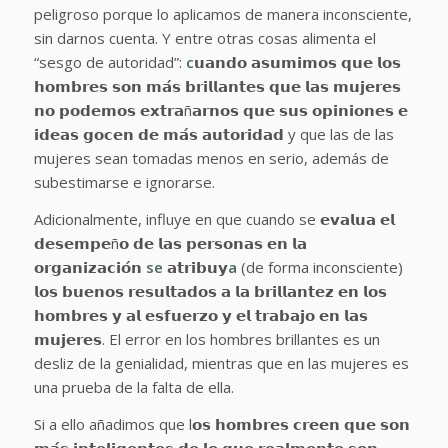
peligroso porque lo aplicamos de manera inconsciente,
sin darnos cuenta. Y entre otras cosas alimenta el
“sesgo de autoridad”:
c
𝘂𝗮𝗻𝗱𝗼 𝗮𝘀𝘂𝗺𝗶𝗺𝗼𝘀 𝗾𝘂𝗲 𝗹𝗼𝘀
𝗵𝗼𝗺𝗯𝗿𝗲𝘀 𝘀𝗼𝗻 𝗺𝗮́𝘀 𝗯𝗿𝗶𝗹𝗹𝗮𝗻𝘁𝗲𝘀 𝗾𝘂𝗲 𝗹𝗮𝘀 𝗺𝘂𝗷𝗲𝗿𝗲𝘀
𝗻𝗼 𝗽𝗼𝗱𝗲𝗺𝗼𝘀 𝗲𝘅𝘁𝗿𝗮ñ𝗮𝗿𝗻𝗼𝘀 𝗾𝘂𝗲 𝘀𝘂𝘀 𝗼𝗽𝗶𝗻𝗶𝗼𝗻𝗲𝘀 𝗲
𝗶𝗱𝗲𝗮𝘀 𝗴𝗼𝗰𝗲𝗻 𝗱𝗲 𝗺𝗮́𝘀 𝗮𝘂𝘁𝗼𝗿𝗶𝗱𝗮𝗱 y que las de las
mujeres sean tomadas menos en serio, además de
subestimarse e ignorarse.
Adicionalmente, influye en que cuando se 𝗲𝘃𝗮𝗹𝘂𝗮 𝗲𝗹
𝗱𝗲𝘀𝗲𝗺𝗽𝗲ñ𝗼 𝗱𝗲 𝗹𝗮𝘀 𝗽𝗲𝗿𝘀𝗼𝗻𝗮𝘀 𝗲𝗻 𝗹𝗮
𝗼𝗿𝗴𝗮𝗻𝗶𝘇𝗮𝗰𝗶𝗼́𝗻
se
𝗮𝘁𝗿𝗶𝗯𝘂𝘆
a
(de forma inconsciente)
𝗹𝗼𝘀 𝗯𝘂𝗲𝗻𝗼𝘀 𝗿𝗲𝘀𝘂𝗹𝘁𝗮𝗱𝗼𝘀 𝗮 𝗹𝗮 𝗯𝗿𝗶𝗹𝗹𝗮𝗻𝘁𝗲𝘇 𝗲𝗻 𝗹𝗼𝘀
𝗵𝗼𝗺𝗯𝗿𝗲𝘀 𝘆 𝗮𝗹 𝗲𝘀𝗳𝘂𝗲𝗿𝘇𝗼 𝘆 𝗲𝗹 𝘁𝗿𝗮𝗯𝗮𝗷𝗼 𝗲𝗻 𝗹𝗮𝘀
𝗺𝘂𝗷𝗲𝗿𝗲𝘀. El error en los hombres brillantes es un
desliz de la genialidad, mientras que en las mujeres es
una prueba de la falta de ella.
Si a ello añadimos que l𝗼𝘀 𝗵𝗼𝗺𝗯𝗿𝗲𝘀 𝗰𝗿𝗲𝗲𝗻 𝗾𝘂𝗲 𝘀𝗼𝗻
𝗺𝗮́𝘀 𝗶𝗻𝘁𝗲𝗹𝗶𝗴𝗲𝗻𝘁𝗲𝘀 𝗱𝗲 𝗹𝗼 𝗾𝘂𝗲 𝗿𝗲𝗮𝗹𝗺𝗲𝗻𝘁𝗲 𝘀𝗼𝗻,