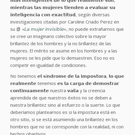
𝗺𝗶𝗲𝗻𝘁𝗿𝗮𝘀 𝗹𝗮𝘀 𝗺𝘂𝗷𝗲𝗿𝗲𝘀 𝘁𝗶𝗲𝗻𝗱𝗲𝗻 𝗮 𝗲𝘃𝗮𝗹𝘂𝗮𝗿 𝘀𝘂
𝗶𝗻𝘁𝗲𝗹𝗶𝗴𝗲𝗻𝗰𝗶𝗮 𝗰𝗼𝗻 𝗲𝘅𝗮𝗰𝘁𝗶𝘁𝘂𝗱, según diversas
investigaciones citadas por Caroline Criado Perez en
su 📗
«𝘓𝘢 𝘮𝘶𝘫𝘦𝘳 𝘪𝘯𝘷𝘪𝘴𝘪𝘣𝘭𝘦»,
no puede extrañarnos que
se cree un imaginario colectivo sobre la mayor
brillantez de los hombres y la no brillantez de las
mujeres. El mérito se asume en los hombres y a las
mujeres se les pide que lo demuestren. Eso no es
competir en igualdad de condiciones.
No tenemos 𝗲𝗹 𝘀í𝗻𝗱𝗿𝗼𝗺𝗲 𝗱𝗲 𝗹𝗮 𝗶𝗺𝗽𝗼𝘀𝘁𝗼𝗿𝗮, 𝗹𝗼 𝗾𝘂𝗲
𝗿𝗲𝗮𝗹𝗺𝗲𝗻𝘁𝗲 tenemos 𝗲𝘀 𝗹𝗮 𝗰𝗮𝗿𝗴𝗮 𝗱𝗲 𝗱𝗲𝗺𝗼𝘀𝘁𝗿𝗮𝗿
𝗰𝗼𝗻𝘁𝗶𝗻𝘂𝗮𝗺𝗲𝗻𝘁𝗲 nuestra 𝘃𝗮𝗹í𝗮 y la creencia
aprendida de que nuestros éxitos no se deben a
nuestra brillantez sino al esfuerzo o la suerte. Lo que
deberíamos plantearnos es si la impostura está en
otro sitio, si se está asumiendo una brillantez en los
hombres que no se corresponde con la realidad, ni con
hechos objetivos.