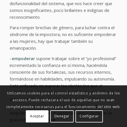
disfuncionalidad del sistema, que nos hace creer que
somos insignificantes, poco brillantes e indignas de
reconocimiento.
Para romper brechas de género, para luchar contra el
síndrome de la impostora, no es suficiente empoderar
a las mujeres, hay que trabajar también su
emancipación.
–
empoderar
supone trabajar sobre el “yo profesional”
incrementado la confianza en sí misma, haciéndola
consciente de sus fortalezas, sus recursos internos,
formándose en habilidades, impulsando su autonomía.
Está enfocado en superar los obstáculos que el
sistema tiene para las mujeres profesionales a través
Utilizamos cookies para el control estadístico y anónimo de los
del mejoramiento personal, lo que puede
derivar en
accesos. Puede rechazara el uso de aquellas que no sean
que la persona para superar la dificultad acabe
completamente necesarias para el funcionamiento del sitio web.
adaptándose a lo que el sistema exige a costa de un
Aceptar
Denegar
Configurar
gran esfuerzo personal.