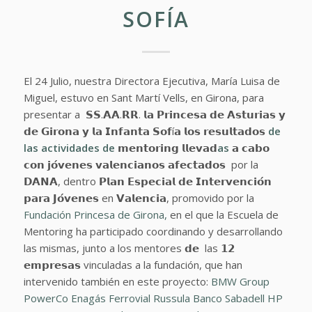
SOFÍA
El 24 Julio, nuestra Directora Ejecutiva, María Luisa de
Miguel, estuvo en Sant Martí Vells, en Girona, para
presentar a 𝗦𝗦.𝗔𝗔.𝗥𝗥. 𝗹𝗮 𝗣𝗿𝗶𝗻𝗰𝗲𝘀𝗮 𝗱𝗲 𝗔𝘀𝘁𝘂𝗿𝗶𝗮𝘀 𝘆
𝗱𝗲 𝗚𝗶𝗿𝗼𝗻𝗮 𝘆 𝗹𝗮 𝗜𝗻𝗳𝗮𝗻𝘁𝗮 𝗦𝗼𝗳í𝗮 𝗹𝗼𝘀 𝗿𝗲𝘀𝘂𝗹𝘁𝗮𝗱𝗼𝘀
de
las actividades de
𝗺𝗲𝗻𝘁𝗼𝗿𝗶𝗻𝗴 𝗹𝗹𝗲𝘃𝗮𝗱
as
𝗮 𝗰𝗮𝗯𝗼
𝗰𝗼𝗻 𝗷𝗼́𝘃𝗲𝗻𝗲𝘀 𝘃𝗮𝗹𝗲𝗻𝗰𝗶𝗮𝗻𝗼𝘀 𝗮𝗳𝗲𝗰𝘁𝗮𝗱𝗼𝘀 por la
𝗗𝗔𝗡𝗔, dentro 𝗣𝗹𝗮𝗻 𝗘𝘀𝗽𝗲𝗰𝗶𝗮𝗹 𝗱𝗲 𝗜𝗻𝘁𝗲𝗿𝘃𝗲𝗻𝗰𝗶𝗼́𝗻
𝗽𝗮𝗿𝗮 𝗝𝗼́𝘃𝗲𝗻𝗲𝘀 en 𝗩𝗮𝗹𝗲𝗻𝗰𝗶𝗮, promovido por la
Fundación Princesa de Girona,
en el que la Escuela de
Mentoring ha participado coordinando y desarrollando
las mismas, junto a los mentores 𝗱𝗲 las 𝟭𝟮
𝗲𝗺𝗽𝗿𝗲𝘀𝗮𝘀 vinculadas a la fundación, que han
intervenido también en este proyecto:
BMW Group
PowerCo
Enagás
Ferrovial
Russula
Banco Sabadell
HP