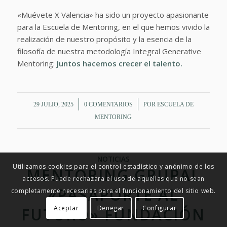
«Muévete X Valencia» ha sido un proyecto apasionante
para la Escuela de Mentoring, en el que hemos vivido la
realización de nuestro propósito y la esencia de la
filosofía de nuestra metodología Integral Generative
Mentoring:
Juntos hacemos crecer el talento.
/
/
29 JULIO, 2025
0 COMENTARIOS
POR
ESCUELA DE
MENTORING
NOTICIAS
Utilizamos cookies para el control estadístico y anónimo de los
MENTORING GRUPAL
accesos. Puede rechazara el uso de aquellas que no sean
«PASAPORTE AL
completamente necesarias para el funcionamiento del sitio web.
Aceptar
Denegar
Configurar
FUTURO» FUNDACIÓN