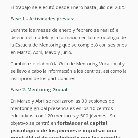
El trabajo se ejecutó desde Enero hasta Julio del 2025:
Fase 1.- Actividades previas:
Durante los meses de enero y febrero se realizó el
diseño del modelo y la formación en la metodología de
la Escuela de Mentoring que se completó con sesiones
en Marzo, Abril, Mayo y Junio.
También se elaboró la Guía de Mentoring Vocacional y
se llevo a cabo la información a los centros, así como la
inscripción de los participantes.
Fase 2:
Mentoring Grupal
En Marzo y Abril se realizaron las 30 sesiones de
mentoring grupal presenciales en los 10 centros
educativos con 120 mentores y 500 jóvenes. Su
objetivo se centró en 𝗳𝗼𝗿𝘁𝗮𝗹𝗲𝗰𝗲𝗿 𝗲𝗹 𝗰𝗮𝗽𝗶𝘁𝗮𝗹
𝗽𝘀𝗶𝗰𝗼𝗹𝗼́𝗴𝗶𝗰𝗼 𝗱𝗲 𝗹𝗼𝘀 𝗷𝗼́𝘃𝗲𝗻𝗲𝘀 𝗲 𝗶𝗺𝗽𝘂𝗹𝘀𝗮𝗿 𝘂𝗻𝗮
𝗺𝗲𝗻𝘁𝗮𝗹𝗶𝗱𝗮𝗱 𝗱𝗲 𝗰𝗿𝗲𝗰𝗶𝗺𝗶𝗲𝗻𝘁𝗼 𝗾𝘂𝗲 𝗹𝗲𝘀 𝗽𝗲𝗿𝗺𝗶𝘁𝗮