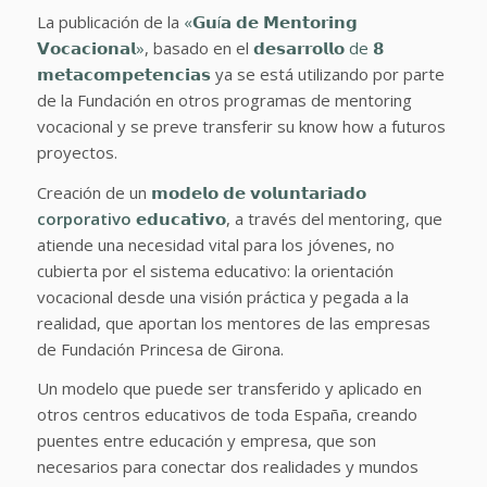
La publicación de la
«𝗚𝘂í𝗮 𝗱𝗲 𝗠𝗲𝗻𝘁𝗼𝗿𝗶𝗻𝗴
𝗩𝗼𝗰𝗮𝗰𝗶𝗼𝗻𝗮𝗹»
, basado en el
𝗱𝗲𝘀𝗮𝗿𝗿𝗼𝗹𝗹𝗼 de 𝟴
𝗺𝗲𝘁𝗮𝗰𝗼𝗺𝗽𝗲𝘁𝗲𝗻𝗰𝗶𝗮𝘀
ya se está utilizando por parte
de la Fundación en otros programas de mentoring
vocacional y se preve transferir su know how a futuros
proyectos.
Creación de un
𝗺𝗼𝗱𝗲𝗹𝗼 𝗱𝗲 𝘃𝗼𝗹𝘂𝗻𝘁𝗮𝗿𝗶𝗮𝗱𝗼
corporativo
𝗲𝗱𝘂𝗰𝗮𝘁𝗶𝘃𝗼
, a través del mentoring, que
atiende una necesidad vital para los jóvenes, no
cubierta por el sistema educativo: la orientación
vocacional desde una visión práctica y pegada a la
realidad, que aportan los mentores de las empresas
de Fundación Princesa de Girona.
Un modelo que puede ser transferido y aplicado en
otros centros educativos de toda España, creando
puentes entre educación y empresa, que son
necesarios para conectar dos realidades y mundos