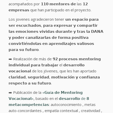
acompañados por 𝟭𝟭𝟬 𝗺𝗲𝗻𝘁𝗼𝗿𝗲𝘀 𝗱𝗲 las 𝟭𝟮
𝗲𝗺𝗽𝗿𝗲𝘀𝗮𝘀 que han participado en el proyecto.
Los jovenes agradecieron tener 𝘂𝗻 𝗲𝘀𝗽𝗮𝗰𝗶𝗼 𝗽𝗮𝗿𝗮
𝘀𝗲𝗿 𝗲𝘀𝗰𝘂𝗰𝗵𝗮𝗱𝗼𝘀, 𝗽𝗮𝗿𝗮 𝗲𝘅𝗽𝗿𝗲𝘀𝗮𝗿 𝘆 𝗰𝗼𝗺𝗽𝗮𝗿𝘁𝗶𝗿
𝗹𝗮𝘀 𝗲𝗺𝗼𝗰𝗶𝗼𝗻𝗲𝘀 𝘃𝗶𝘃𝗶𝗱𝗮𝘀 𝗱𝘂𝗿𝗮𝗻𝘁𝗲 𝘆 𝘁𝗿𝗮𝘀 𝗹𝗮 𝗗𝗔𝗡𝗔
𝘆 𝗽𝗼𝗱𝗲𝗿 𝗰𝗮𝗻𝗮𝗹𝗶𝘇𝗮𝗿𝗹𝗮𝘀 𝗱𝗲 𝗳𝗼𝗿𝗺𝗮 𝗽𝗼𝘀𝗶𝘁𝗶𝘃𝗮
𝗰𝗼𝗻𝘃𝗶𝗿𝘁𝗶𝗲́𝗻𝗱𝗼𝗹𝗮𝘀 𝗲𝗻 𝗮𝗽𝗿𝗲𝗻𝗱𝗶𝘇𝗮𝗷𝗲𝘀 𝘃𝗮𝗹𝗶𝗼𝘀𝗼𝘀
𝗽𝗮𝗿𝗮 𝘀𝘂 𝗳𝘂𝘁𝘂𝗿𝗼.
➡️ Realización de más de 𝟵𝟮 𝗽𝗿𝗼𝗰𝗲𝘀𝗼𝘀 𝗺𝗲𝗻𝘁𝗼𝗿𝗶𝗻𝗴
𝗶𝗻𝗱𝗶𝘃𝗶𝗱𝘂𝗮𝗹 𝗽𝗮𝗿𝗮 𝘁𝗿𝗮𝗯𝗮𝗷𝗮𝗿 el 𝗱𝗲𝘀𝗮𝗿𝗿𝗼𝗹𝗹𝗼
𝘃𝗼𝗰𝗮𝗰𝗶𝗼𝗻𝗮𝗹 de los jóvenes, que les han aportado
𝗰𝗹𝗮𝗿𝗶𝗱𝗮𝗱, 𝘀𝗲𝗴𝘂𝗿𝗶𝗱𝗮𝗱, 𝗺𝗼𝘁𝗶𝘃𝗮𝗰𝗶𝗼́𝗻 𝘆 𝗰𝗼𝗻𝗳𝗶𝗮𝗻𝘇𝗮
𝗿𝗲𝘀𝗽𝗲𝗰𝘁𝗼 𝗮 𝘀𝘂 𝗳𝘂𝘁𝘂𝗿𝗼.
➡️ Publicación de la
«𝗚𝘂í𝗮 𝗱𝗲 𝗠𝗲𝗻𝘁𝗼𝗿𝗶𝗻𝗴
𝗩𝗼𝗰𝗮𝗰𝗶𝗼𝗻𝗮𝗹»
, basado en el
𝗱𝗲𝘀𝗮𝗿𝗿𝗼𝗹𝗹𝗼 de 𝟴
𝗺𝗲𝘁𝗮𝗰𝗼𝗺𝗽𝗲𝘁𝗲𝗻𝗰𝗶𝗮𝘀
: autoconocimiento , metas
auto-concordantes , empatía contextual , creatividad ,