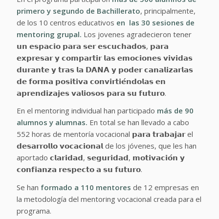
primero y segundo de Bachillerato
, principalmente,
de los 10 centros educativos
en las 30 sesiones de
mentoring grupal.
Los jovenes agradecieron tener
𝘂𝗻 𝗲𝘀𝗽𝗮𝗰𝗶𝗼 𝗽𝗮𝗿𝗮 𝘀𝗲𝗿 𝗲𝘀𝗰𝘂𝗰𝗵𝗮𝗱𝗼𝘀, 𝗽𝗮𝗿𝗮
𝗲𝘅𝗽𝗿𝗲𝘀𝗮𝗿 𝘆 𝗰𝗼𝗺𝗽𝗮𝗿𝘁𝗶𝗿 𝗹𝗮𝘀 𝗲𝗺𝗼𝗰𝗶𝗼𝗻𝗲𝘀 𝘃𝗶𝘃𝗶𝗱𝗮𝘀
𝗱𝘂𝗿𝗮𝗻𝘁𝗲 𝘆 𝘁𝗿𝗮𝘀 𝗹𝗮 𝗗𝗔𝗡𝗔 𝘆 𝗽𝗼𝗱𝗲𝗿 𝗰𝗮𝗻𝗮𝗹𝗶𝘇𝗮𝗿𝗹𝗮𝘀
𝗱𝗲 𝗳𝗼𝗿𝗺𝗮 𝗽𝗼𝘀𝗶𝘁𝗶𝘃𝗮 𝗰𝗼𝗻𝘃𝗶𝗿𝘁𝗶𝗲́𝗻𝗱𝗼𝗹𝗮𝘀 𝗲𝗻
𝗮𝗽𝗿𝗲𝗻𝗱𝗶𝘇𝗮𝗷𝗲𝘀 𝘃𝗮𝗹𝗶𝗼𝘀𝗼𝘀 𝗽𝗮𝗿𝗮 𝘀𝘂 𝗳𝘂𝘁𝘂𝗿𝗼.
En el mentoring individual han participado
más de 90
alumnos y alumnas.
En total se han llevado a cabo
552 horas de mentoría vocacional 𝗽𝗮𝗿𝗮 𝘁𝗿𝗮𝗯𝗮𝗷𝗮𝗿 el
𝗱𝗲𝘀𝗮𝗿𝗿𝗼𝗹𝗹𝗼 𝘃𝗼𝗰𝗮𝗰𝗶𝗼𝗻𝗮𝗹 de los jóvenes, que les han
aportado 𝗰𝗹𝗮𝗿𝗶𝗱𝗮𝗱, 𝘀𝗲𝗴𝘂𝗿𝗶𝗱𝗮𝗱, 𝗺𝗼𝘁𝗶𝘃𝗮𝗰𝗶𝗼́𝗻 𝘆
𝗰𝗼𝗻𝗳𝗶𝗮𝗻𝘇𝗮 𝗿𝗲𝘀𝗽𝗲𝗰𝘁𝗼 𝗮 𝘀𝘂 𝗳𝘂𝘁𝘂𝗿𝗼.
Se han
formado a 110 mentores
de 12 empresas en
la metodología del mentoring vocacional creada para el
programa.