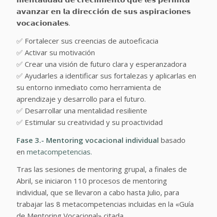
𝗮𝘃𝗮𝗻𝘇𝗮𝗿 𝗲𝗻 𝗹𝗮 𝗱𝗶𝗿𝗲𝗰𝗰𝗶𝗼́𝗻 𝗱𝗲 𝘀𝘂𝘀 𝗮𝘀𝗽𝗶𝗿𝗮𝗰𝗶𝗼𝗻𝗲𝘀
𝘃𝗼𝗰𝗮𝗰𝗶𝗼𝗻𝗮𝗹𝗲𝘀.
✅ Fortalecer sus creencias de autoeficacia
✅ Activar su motivación
✅ Crear una visión de futuro clara y esperanzadora
✅ Ayudarles a identificar sus fortalezas y aplicarlas en
su entorno inmediato como herramienta de
aprendizaje y desarrollo para el futuro.
✅ Desarrollar una mentalidad resiliente
✅ Estimular su creatividad y su proactividad
Fase 3.- Mentoring vocacional individual
basado
en
metacompetencias.
Tras las sesiones de mentoring grupal, a finales de
Abril, se iniciaron 110 procesos de mentoring
individual, que se llevaron a cabo hasta Julio, para
trabajar las 8 metacompetencias incluidas en la «Guía
de Mentoring Vocacional» citada.