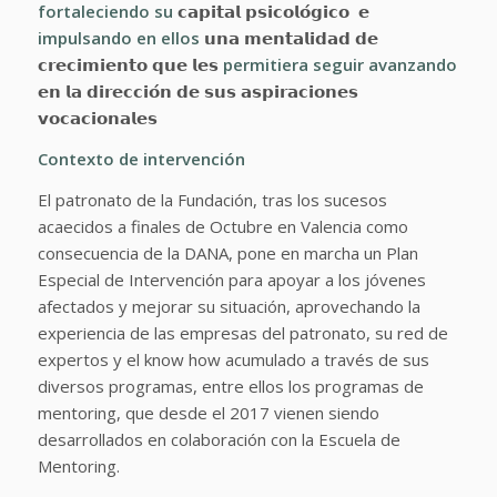
fortaleciendo su
𝗰𝗮𝗽𝗶𝘁𝗮𝗹 𝗽𝘀𝗶𝗰𝗼𝗹𝗼́𝗴𝗶𝗰𝗼 𝗲
impulsando en ellos
𝘂𝗻𝗮 𝗺𝗲𝗻𝘁𝗮𝗹𝗶𝗱𝗮𝗱 𝗱𝗲
𝗰𝗿𝗲𝗰𝗶𝗺𝗶𝗲𝗻𝘁𝗼 𝗾𝘂𝗲 𝗹𝗲𝘀
permitiera
seguir
avanzando
𝗲𝗻 𝗹𝗮 𝗱𝗶𝗿𝗲𝗰𝗰𝗶𝗼́𝗻 𝗱𝗲 𝘀𝘂𝘀 𝗮𝘀𝗽𝗶𝗿𝗮𝗰𝗶𝗼𝗻𝗲𝘀
𝘃𝗼𝗰𝗮𝗰𝗶𝗼𝗻𝗮𝗹𝗲𝘀
Contexto de intervención
El patronato de la Fundación, tras los sucesos
acaecidos a finales de Octubre en Valencia como
consecuencia de la DANA, pone en marcha un Plan
Especial de Intervención para apoyar a los jóvenes
afectados y mejorar su situación, aprovechando la
experiencia de las empresas del patronato, su red de
expertos y el know how acumulado a través de sus
diversos programas, entre ellos los programas de
mentoring, que desde el 2017 vienen siendo
desarrollados en colaboración con la Escuela de
Mentoring.