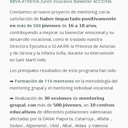
BBVA
ATREVIA
Zurich Insurance
Bankinter
ACCIONA
Concluimos un nuevo proyecto de mentoring con la
satisfacción de 𝗵𝗮𝗯𝗲𝗿 𝗶𝗺𝗽𝗮𝗰𝘁𝗮𝗱𝗼 𝗽𝗼𝘀𝗶𝘁𝗶𝘃𝗮𝗺𝗲𝗻𝘁𝗲
𝗲𝗻
más de 500
𝗷𝗼́𝘃𝗲𝗻𝗲𝘀 de 𝟭𝟲 𝗮 𝟭𝟴 𝗮ñ𝗼𝘀,
contribuyendo a mejorar su bienestar emocional y su
desarrollo vocacional, como le traslado nuestra
Directora Ejecutiva a SS.AA.RR. la Princesa de Asturias
y de Girona y la Infanta Sofía, durante su intervención
en Sant Martí Vells.
Los principales resultados de este programa han sido:
➡️
Formación de 110 mentores
en la metodología del
mentoring grupal y el mentoring individual vocacional.
➡️ Realización de 𝟯𝟬 𝘀𝗲𝘀𝗶𝗼𝗻𝗲𝘀 de 𝗺𝗲𝗻𝘁𝗼𝗿𝗶𝗻𝗴
𝗴𝗿𝘂𝗽𝗮𝗹, 𝗰𝗼𝗻 más de 𝟱𝟬𝟬 𝗷𝗼́𝘃𝗲𝗻𝗲𝘀, en 𝟭𝟬 𝗰𝗲𝗻𝘁𝗿𝗼𝘀
𝗲𝗱𝘂𝗰𝗮𝘁𝗶𝘃𝗼𝘀
de diferentes poblaciones valencianas
afectadas por la DANA:
Paiporta, Catarroja , Alfafar ,
Sedaví , Algemensí , Utiel , Albal , Aldaia y Valencia