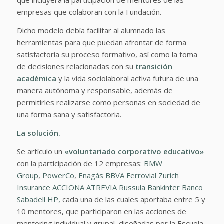
que incluyera la participación de mentores de las
empresas que colaboran con la Fundación.
Dicho modelo debía facilitar al alumnado las
herramientas para que puedan afrontar de forma
satisfactoria su proceso formativo, así como la toma
de decisiones relacionadas con su
transición
académica
y la vida sociolaboral activa futura de una
manera autónoma y responsable, además de
permitirles realizarse como personas en sociedad de
una forma sana y satisfactoria.
La solución.
Se artículo un
«voluntariado corporativo educativo»
con la participación de 12 empresas:
BMW
Group
,
PowerCo
,
Enagás
BBVA
Ferrovial
Zurich
Insurance
ACCIONA
ATREVIA
Russula
Bankinter
Banco
Sabadell
HP,
cada una de las cuales aportaba entre 5 y
10 mentores, que participaron en las acciones de
mentoring individual y grupal, diseñadas por la Escuela