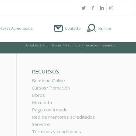
tores Acreditados
Contacto
Usted está aquí:
Inicio
/
Recursos
/
recursos humanos
RECURSOS
Boutique Online
Cursos/Fromación
Libros
Mi cuenta
Pago confirmado
Red de mentores acreditados
Servicios
Términos y condiciones