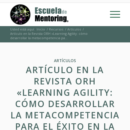
Usted está aquí:
Inicio
/
Recursos
/
Artículos
/
Artículo en la Revista ORH «Learning Agility: cómo
desarrollar la metacompetencia pa...
ARTÍCULOS
ARTÍCULO EN LA
REVISTA ORH
«LEARNING AGILITY:
CÓMO DESARROLLAR
LA METACOMPETENCIA
PARA EL ÉXITO EN LA