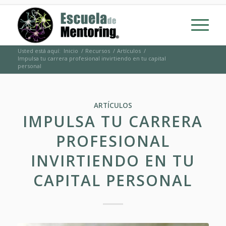
Usted está aquí:
Inicio
/
Recursos
/
Artículos
/
Impulsa tu carrera profesional invirtiendo en tu capital
personal
ARTÍCULOS
IMPULSA TU CARRERA
PROFESIONAL
INVIRTIENDO EN TU
CAPITAL PERSONAL