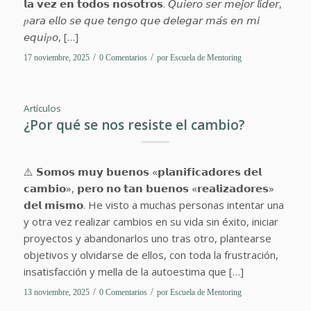
𝗹𝗮 𝘃𝗲𝘇 𝗲𝗻 𝘁𝗼𝗱𝗼𝘀 𝗻𝗼𝘀𝗼𝘁𝗿𝗼𝘀. 𝘘𝘶𝘪𝘦𝘳𝘰 𝘴𝘦𝘳 𝘮𝘦𝘫𝘰𝘳 𝘭í𝘥𝘦𝘳,
𝑝𝘢𝘳𝘢 𝘦𝘭𝘭𝘰 𝘴𝘦 𝘲𝘶𝘦 𝘵𝘦𝘯𝘨𝘰 𝘲𝘶𝘦 𝘥𝘦𝘭𝘦𝘨𝘢𝘳 𝘮𝘢́𝘴 𝘦𝘯 𝘮𝘪
𝘦𝘲𝘶𝘪𝑝𝘰, […]
/
/
17 noviembre, 2025
0 Comentarios
por
Escuela de Mentoring
Artículos
¿Por qué se nos resiste el cambio?
⚠️ 𝗦𝗼𝗺𝗼𝘀 𝗺𝘂𝘆 𝗯𝘂𝗲𝗻𝗼𝘀 «𝗽𝗹𝗮𝗻𝗶𝗳𝗶𝗰𝗮𝗱𝗼𝗿𝗲𝘀 𝗱𝗲𝗹
𝗰𝗮𝗺𝗯𝗶𝗼», 𝗽𝗲𝗿𝗼 𝗻𝗼 𝘁𝗮𝗻 𝗯𝘂𝗲𝗻𝗼𝘀 «𝗿𝗲𝗮𝗹𝗶𝘇𝗮𝗱𝗼𝗿𝗲𝘀»
𝗱𝗲𝗹 𝗺𝗶𝘀𝗺𝗼. He visto a muchas personas intentar una
y otra vez realizar cambios en su vida sin éxito, iniciar
proyectos y abandonarlos uno tras otro, plantearse
objetivos y olvidarse de ellos, con toda la frustración,
insatisfacción y mella de la autoestima que […]
/
/
13 noviembre, 2025
0 Comentarios
por
Escuela de Mentoring