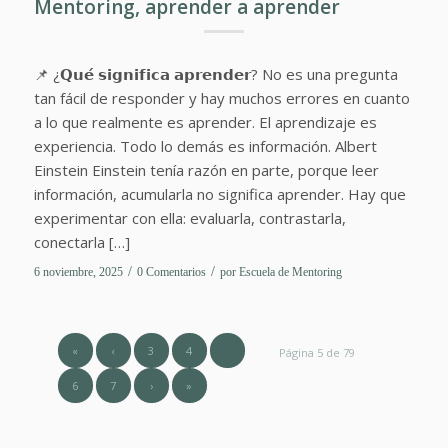
Mentoring, aprender a aprender
📌 ¿𝗤𝘂𝗲́ 𝘀𝗶𝗴𝗻𝗶𝗳𝗶𝗰𝗮 𝗮𝗽𝗿𝗲𝗻𝗱𝗲𝗿? No es una pregunta
tan fácil de responder y hay muchos errores en cuanto
a lo que realmente es aprender. El aprendizaje es
experiencia. Todo lo demás es información. Albert
Einstein Einstein tenía razón en parte, porque leer
información, acumularla no significa aprender. Hay que
experimentar con ella: evaluarla, contrastarla,
conectarla […]
/
/
6 noviembre, 2025
0 Comentarios
por
Escuela de Mentoring
«
‹
3
4
5
Página 5 de 79
6
7
›
»