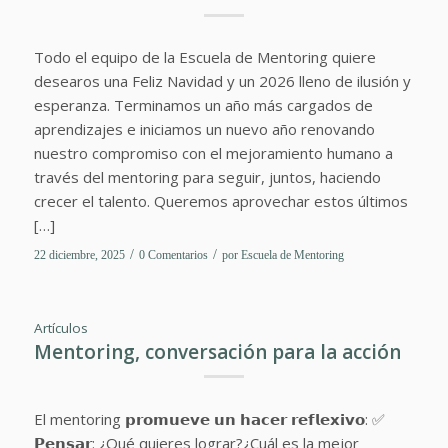
Todo el equipo de la Escuela de Mentoring quiere
desearos una Feliz Navidad y un 2026 lleno de ilusión y
esperanza. Terminamos un año más cargados de
aprendizajes e iniciamos un nuevo año renovando
nuestro compromiso con el mejoramiento humano a
través del mentoring para seguir, juntos, haciendo
crecer el talento. Queremos aprovechar estos últimos
[…]
/
/
22 diciembre, 2025
0 Comentarios
por
Escuela de Mentoring
Artículos
Mentoring, conversación para la acción
El mentoring 𝗽𝗿𝗼𝗺𝘂𝗲𝘃𝗲 𝘂𝗻 𝗵𝗮𝗰𝗲𝗿 𝗿𝗲𝗳𝗹𝗲𝘅𝗶𝘃𝗼: ✅
𝗣𝗲𝗻𝘀𝗮𝗿: ¿Qué quieres lograr?¿Cuál es la mejor