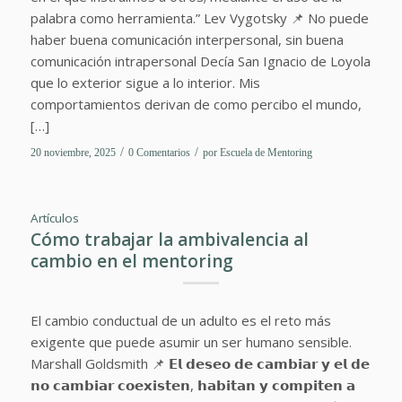
palabra como herramienta.” Lev Vygotsky 📌 No puede
haber buena comunicación interpersonal, sin buena
comunicación intrapersonal Decía San Ignacio de Loyola
que lo exterior sigue a lo interior. Mis
comportamientos derivan de como percibo el mundo,
[…]
/
/
20 noviembre, 2025
0 Comentarios
por
Escuela de Mentoring
Artículos
Cómo trabajar la ambivalencia al
cambio en el mentoring
El cambio conductual de un adulto es el reto más
exigente que puede asumir un ser humano sensible.
Marshall Goldsmith 📌 𝗘𝗹 𝗱𝗲𝘀𝗲𝗼 𝗱𝗲 𝗰𝗮𝗺𝗯𝗶𝗮𝗿 𝘆 𝗲𝗹 𝗱𝗲
𝗻𝗼 𝗰𝗮𝗺𝗯𝗶𝗮𝗿 𝗰𝗼𝗲𝘅𝗶𝘀𝘁𝗲𝗻, 𝗵𝗮𝗯𝗶𝘁𝗮𝗻 𝘆 𝗰𝗼𝗺𝗽𝗶𝘁𝗲𝗻 𝗮