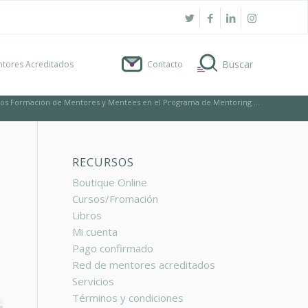
tores Acreditados
Contacto
mos Formación de Mentores y Mentees en el Programa de Mentoring ...
RECURSOS
Boutique Online
Cursos/Fromación
Libros
Mi cuenta
Pago confirmado
Red de mentores acreditados
Servicios
Términos y condiciones