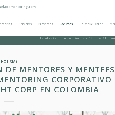
ueladementoring.com
entoring
Servicios
Proyectos
Recursos
Boutique Online
Men
Usted está aquí:
Inicio
/
Recursos
/
Noticias
/
Inicia
NOTICIAS
N DE MENTORES Y MENTEES
 MENTORING CORPORATIVO
HT CORP EN COLOMBIA