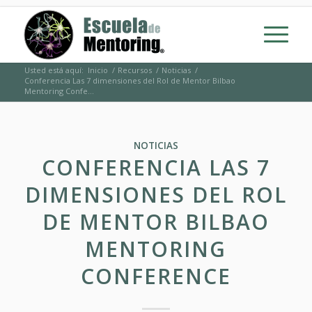
Usted está aquí:
Inicio
/
Recursos
/
Noticias
/
Conferencia Las 7 dimensiones del Rol de Mentor Bilbao
Mentoring Confe...
NOTICIAS
CONFERENCIA LAS 7
DIMENSIONES DEL ROL
DE MENTOR BILBAO
MENTORING
CONFERENCE