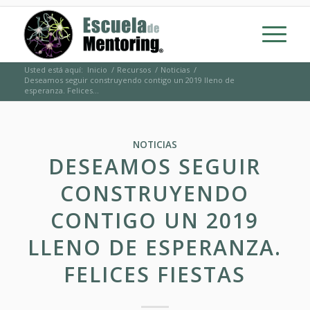
Usted está aquí:
Inicio
/
Recursos
/
Noticias
/
Deseamos seguir construyendo contigo un 2019 lleno de
esperanza. Felices...
NOTICIAS
DESEAMOS SEGUIR
CONSTRUYENDO
CONTIGO UN 2019
LLENO DE ESPERANZA.
FELICES FIESTAS